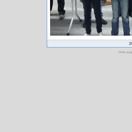
2
Cette pag