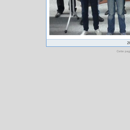
2
Cette pag