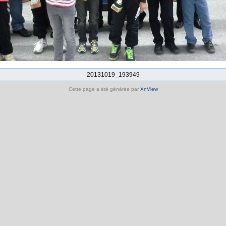
20131019_193949
Cette page a été générée par
XnView