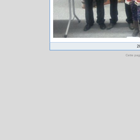
2
Cette pag