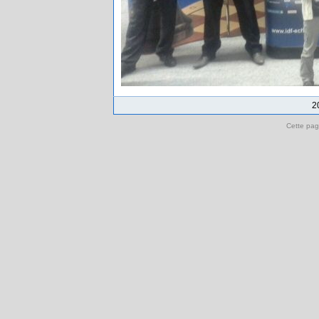
2
Cette pag