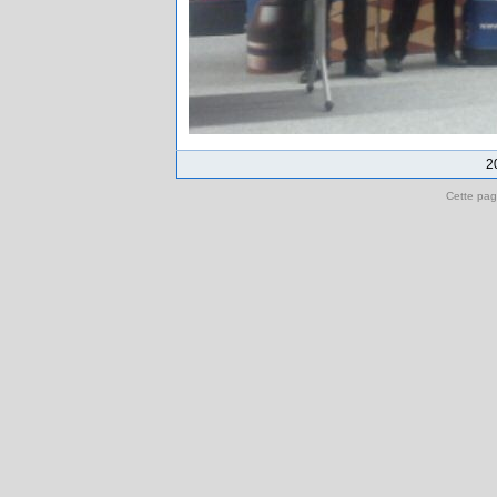
2
Cette pag