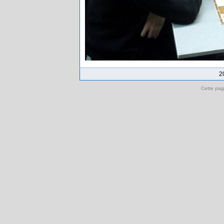
2
Cette pag