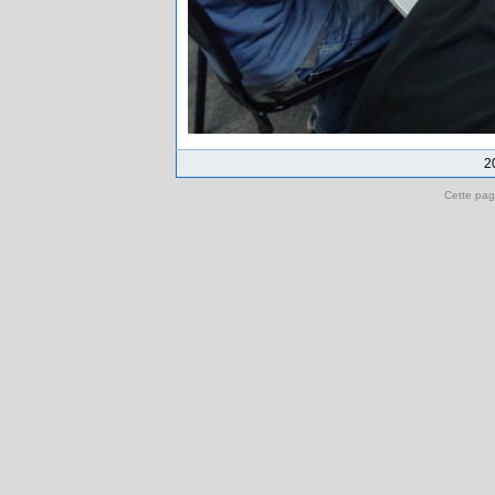
2
Cette pag