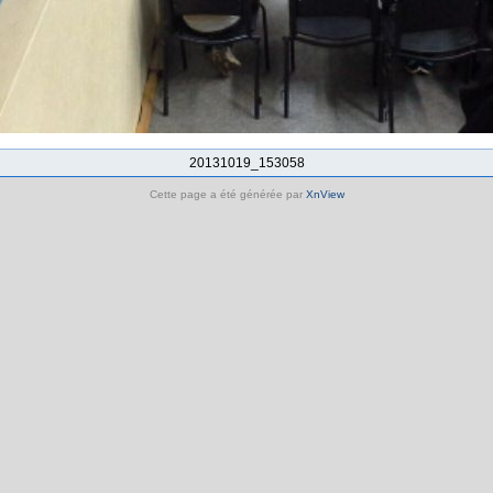
20131019_153058
Cette page a été générée par
XnView