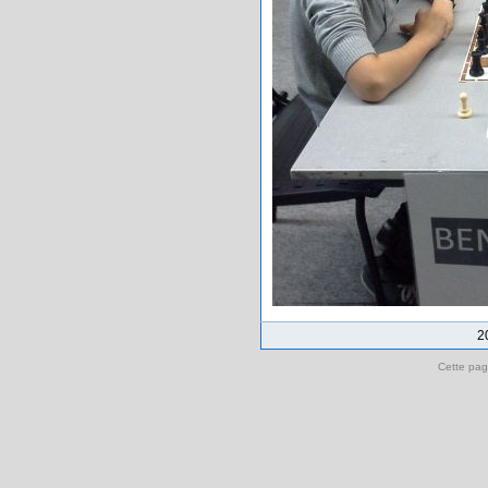
2
Cette pag