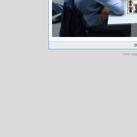
2
Cette pag