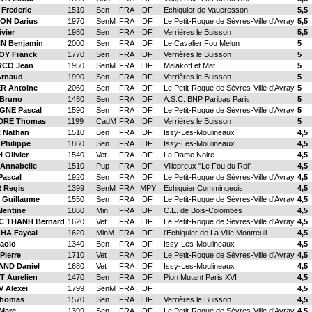
Frederic
1510
Sen
FRA
IDF
Echiquier de Vaucresson
5,5
ON Darius
1970
SenM
FRA
IDF
Le Petit-Roque de Sèvres-Ville d'Avray
5,5
vier
1980
Sen
FRA
IDF
Verrières le Buisson
5,5
N Benjamin
2000
Sen
FRA
IDF
Le Cavalier Fou Melun
5
Y Franck
1770
Sen
FRA
IDF
Verrières le Buisson
5
CO Jean
1950
SenM
FRA
IDF
Malakoff et Mat
5
rnaud
1990
Sen
FRA
IDF
Verrières le Buisson
5
R Antoine
2060
Sen
FRA
IDF
Le Petit-Roque de Sèvres-Ville d'Avray
5
Bruno
1480
Sen
FRA
IDF
A.S.C. BNP Paribas Paris
5
NE Pascal
1590
Sen
FRA
IDF
Le Petit-Roque de Sèvres-Ville d'Avray
5
DRE Thomas
1199
CadM
FRA
IDF
Verrières le Buisson
5
 Nathan
1510
Ben
FRA
IDF
Issy-Les-Moulineaux
4,5
Philippe
1860
Sen
FRA
IDF
Issy-Les-Moulineaux
4,5
Olivier
1540
Vet
FRA
IDF
La Dame Noire
4,5
Annabelle
1510
Pup
FRA
IDF
Villepreux "Le Fou du Roi"
4,5
Pascal
1920
Sen
FRA
IDF
Le Petit-Roque de Sèvres-Ville d'Avray
4,5
 Regis
1399
SenM
FRA
MPY
Echiquier Commingeois
4,5
Guillaume
1550
Sen
FRA
IDF
Le Petit-Roque de Sèvres-Ville d'Avray
4,5
lentine
1860
Min
FRA
IDF
C.E. de Bois-Colombes
4,5
 THANH Bernard
1620
Vet
FRA
IDF
Le Petit-Roque de Sèvres-Ville d'Avray
4,5
A Faycal
1620
MinM
FRA
IDF
l'Echiquier de La Ville Montreuil
4,5
aolo
1340
Ben
FRA
IDF
Issy-Les-Moulineaux
4,5
ierre
1710
Vet
FRA
IDF
Le Petit-Roque de Sèvres-Ville d'Avray
4,5
ND Daniel
1680
Vet
FRA
IDF
Issy-Les-Moulineaux
4,5
 Aurelien
1470
Ben
FRA
IDF
Pion Mutant Paris XVI
4,5
 Alexei
1799
SenM
FRA
IDF
4,5
Thomas
1570
Sen
FRA
IDF
Verrières le Buisson
4,5
Marc
1399
Sen
FRA
IDF
Le Petit-Roque de Sèvres-Ville d'Avray
4,5