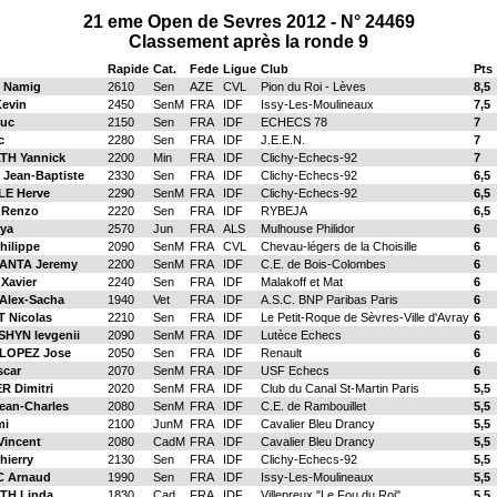
21 eme Open de Sevres 2012 - N° 24469
Classement après la ronde 9
Rapide
Cat.
Fede
Ligue
Club
Pts
 Namig
2610
Sen
AZE
CVL
Pion du Roi - Lèves
8,5
evin
2450
SenM
FRA
IDF
Issy-Les-Moulineaux
7,5
uc
2150
Sen
FRA
IDF
ECHECS 78
7
c
2280
Sen
FRA
IDF
J.E.E.N.
7
H Yannick
2200
Min
FRA
IDF
Clichy-Echecs-92
7
Jean-Baptiste
2330
Sen
FRA
IDF
Clichy-Echecs-92
6,5
E Herve
2290
SenM
FRA
IDF
Clichy-Echecs-92
6,5
 Renzo
2220
Sen
FRA
IDF
RYBEJA
6,5
ya
2570
Jun
FRA
ALS
Mulhouse Philidor
6
ilippe
2090
SenM
FRA
CVL
Chevau-légers de la Choisille
6
ANTA Jeremy
2200
SenM
FRA
IDF
C.E. de Bois-Colombes
6
Xavier
2240
Sen
FRA
IDF
Malakoff et Mat
6
Alex-Sacha
1940
Vet
FRA
IDF
A.S.C. BNP Paribas Paris
6
 Nicolas
2210
Sen
FRA
IDF
Le Petit-Roque de Sèvres-Ville d'Avray
6
HYN Ievgenii
2090
SenM
FRA
IDF
Lutèce Echecs
6
LOPEZ Jose
2050
Sen
FRA
IDF
Renault
6
scar
2070
SenM
FRA
IDF
USF Echecs
6
 Dimitri
2020
SenM
FRA
IDF
Club du Canal St-Martin Paris
5,5
ean-Charles
2080
SenM
FRA
IDF
C.E. de Rambouillet
5,5
mi
2100
JunM
FRA
IDF
Cavalier Bleu Drancy
5,5
Vincent
2080
CadM
FRA
IDF
Cavalier Bleu Drancy
5,5
ierry
2130
Sen
FRA
IDF
Clichy-Echecs-92
5,5
 Arnaud
1990
Sen
FRA
IDF
Issy-Les-Moulineaux
5,5
H Linda
1830
Cad
FRA
IDF
Villepreux "Le Fou du Roi"
5,5