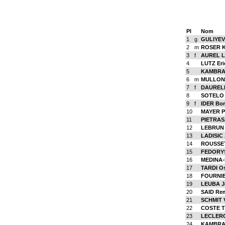
Pl
Nom
1
g
GULIYEV
2
m
ROSER K
3
f
AUREL L
4
LUTZ Eri
5
KAMBRAT
6
m
MULLON 
7
f
DAURELL
8
SOTELO
9
f
IDER Bor
10
MAYER Ph
11
PIETRAS
12
LEBRUN 
13
LADISIC 
14
ROUSSET
15
FEDORYS
16
MEDINA-
17
TARDI O
18
FOURNIER
19
LEUBA J
20
SAID Re
21
SCHMIT 
22
COSTE Th
23
LECLERC
24
KAMBRAT