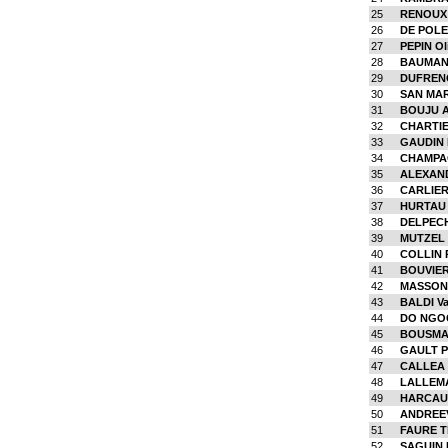
25
RENOUX 
26
DE POLE
27
PEPIN Oli
28
BAUMAN
29
DUFRENO
30
SAN MAR
31
BOUJU A
32
CHARTIE
33
GAUDIN 
34
CHAMPAG
35
ALEXAN
36
CARLIER
37
HURTAU 
38
DELPECH 
39
MUTZEL 
40
COLLIN 
41
BOUVIER
42
MASSON 
43
BALDI Va
44
DO NGOC
45
BOUSMAH
46
GAULT P
47
CALLEA P
48
LALLEMA
49
HARCAUT
50
ANDREEV
51
FAURE 
52
SAGUIN 