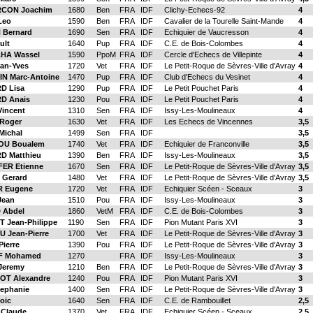
CON Joachim
1680
Ben
FRA
IDF
Clichy-Echecs-92
4
Leo
1590
Ben
FRA
IDF
Cavalier de la Tourelle Saint-Mande
4
 Bernard
1690
Sen
FRA
IDF
Echiquier de Vaucresson
4
ult
1640
Pup
FRA
IDF
C.E. de Bois-Colombes
4
HA Wassel
1590
PpoM
FRA
IDF
Cercle d'Echecs de Villepinte
4
an-Yves
1720
Vet
FRA
IDF
Le Petit-Roque de Sèvres-Ville d'Avray
4
N Marc-Antoine
1470
Pup
FRA
IDF
Club d'Echecs du Vesinet
4
D Lisa
1290
Pup
FRA
IDF
Le Petit Pouchet Paris
4
D Anais
1230
Pou
FRA
IDF
Le Petit Pouchet Paris
4
incent
1310
Sen
FRA
IDF
Issy-Les-Moulineaux
4
Roger
1630
Vet
FRA
IDF
Les Echecs de Vincennes
3,5
Michal
1499
Sen
FRA
IDF
3,5
OU Boualem
1740
Vet
FRA
IDF
Echiquier de Franconville
3,5
D Matthieu
1390
Ben
FRA
IDF
Issy-Les-Moulineaux
3,5
ER Etienne
1670
Sen
FRA
IDF
Le Petit-Roque de Sèvres-Ville d'Avray
3,5
Gerard
1480
Vet
FRA
IDF
Le Petit-Roque de Sèvres-Ville d'Avray
3,5
 Eugene
1720
Vet
FRA
IDF
Echiquier Scéen - Sceaux
3
Jean
1510
Pou
FRA
IDF
Issy-Les-Moulineaux
3
 Abdel
1860
VetM
FRA
IDF
C.E. de Bois-Colombes
3
 Jean-Philippe
1190
Sen
FRA
IDF
Pion Mutant Paris XVI
3
 Jean-Pierre
1700
Vet
FRA
IDF
Le Petit-Roque de Sèvres-Ville d'Avray
3
ierre
1390
Pou
FRA
IDF
Le Petit-Roque de Sèvres-Ville d'Avray
3
F Mohamed
1270
FRA
IDF
Issy-Les-Moulineaux
3
Jeremy
1210
Ben
FRA
IDF
Le Petit-Roque de Sèvres-Ville d'Avray
3
T Alexandre
1240
Pou
FRA
IDF
Pion Mutant Paris XVI
3
ephanie
1400
Sen
FRA
IDF
Le Petit-Roque de Sèvres-Ville d'Avray
3
oic
1640
Sen
FRA
IDF
C.E. de Rambouillet
2,5
Claude
1370
Vet
FRA
IDF
Echiquier Scéen - Sceaux
2,5