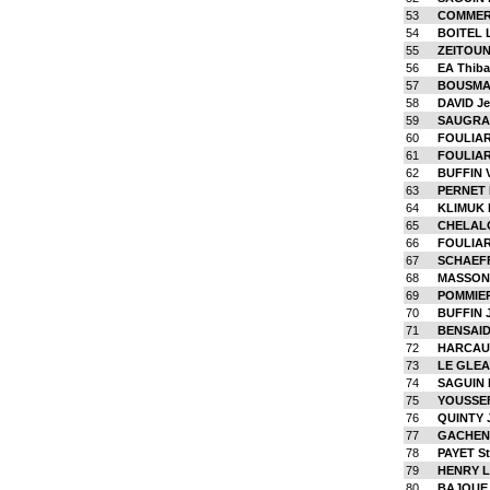
53
COMMER
54
BOITEL 
55
ZEITOUN
56
EA Thiba
57
BOUSMA
58
DAVID Je
59
SAUGRAI
60
FOULIAR
61
FOULIAR
62
BUFFIN V
63
PERNET 
64
KLIMUK 
65
CHELAL
66
FOULIAR
67
SCHAEFF
68
MASSON 
69
POMMIER
70
BUFFIN 
71
BENSAID
72
HARCAUT
73
LE GLEAU
74
SAGUIN P
75
YOUSSE
76
QUINTY 
77
GACHENO
78
PAYET St
79
HENRY L
80
BAJOUE 