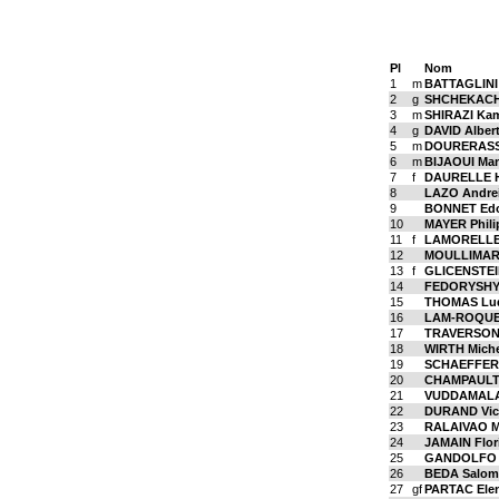
Pl
Nom
1
m
BATTAGLINI 
2
g
SHCHEKACH
3
m
SHIRAZI Ka
4
g
DAVID Alber
5
m
DOURERASS
6
m
BIJAOUI Ma
7
f
DAURELLE H
8
LAZO Andre
9
BONNET Ed
10
MAYER Phili
11
f
LAMORELLE 
12
MOULLIMAR
13
f
GLICENSTEI
14
FEDORYSHYN
15
THOMAS Lud
16
LAM-ROQUES
17
TRAVERSON
18
WIRTH Miche
19
SCHAEFFER 
20
CHAMPAULT
21
VUDDAMALAY
22
DURAND Vic
23
RALAIVAO M
24
JAMAIN Flor
25
GANDOLFO 
26
BEDA Salom
27
gf
PARTAC Ele