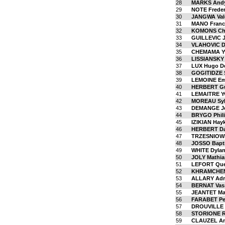
28
MARKS And
29
NOTE Freder
30
JANGWA Val
31
MANO Franc
32
KOMONS Chr
33
GUILLEVIC J
34
VLAHOVIC Di
35
CHEMAMA Y
36
LISSIANSKY 
37
LUX Hugo D
38
GOGITIDZE 
39
LEMOINE E
40
HERBERT G
41
LEMAITRE Y
42
MOREAU Syl
43
DEMANGE J
44
BRYGO Phili
45
IZIKIAN Hay
46
HERBERT D
47
TRZESNIOWE
48
JOSSO Bapti
49
WHITE Dyla
50
JOLY Mathia
51
LEFORT Que
52
KHRAMCHEN
53
ALLARY Adr
54
BERNAT Vass
55
JEANTET Ma
56
FARABET Pe
57
DROUVILLE 
58
STORIONE R
59
CLAUZEL An