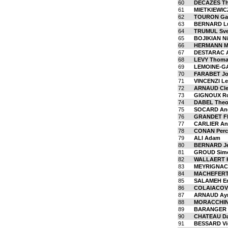
60
DECAZES Th
61
MIETKIEWIC
62
TOURON Ga
63
BERNARD Lu
64
TRUMUL Sve
65
BOJIKIAN Ni
66
HERMANN M
67
DESTARAC 
68
LEVY Thoma
69
LEMOINE-GA
70
FARABET Jo
71
VINCENZI Le
72
ARNAUD Cl
73
GIGNOUX R
74
DABEL The
75
SOCARD An
76
GRANDET Fl
77
CARLIER An
78
CONAN Perc
79
ALI Adam
80
BERNARD J
81
GROUD Sim
82
WALLAERT H
83
MEYRIGNAC 
84
MACHEFERT
85
SALAMEH E
86
COLAIACOVO
87
ARNAUD Aym
88
MORACCHINI
89
BARANGER 
90
CHATEAU D
91
BESSARD Vic