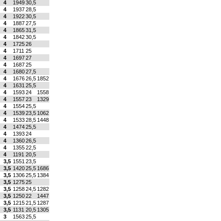
4
1949
30,5
4
1937
28,5
4
1922
30,5
4
1887
27,5
4
1865
31,5
4
1842
30,5
4
1725
26
4
1711
25
4
1697
27
4
1687
25
4
1680
27,5
4
1676
26,5
1852
4
1631
25,5
4
1593
24
1558
4
1557
23
1329
4
1554
25,5
4
1539
23,5
1062
4
1533
28,5
1448
4
1474
25,5
4
1393
24
4
1360
26,5
4
1355
22,5
4
1191
20,5
3,5
1551
23,5
3,5
1420
25,5
1686
3,5
1306
25,5
1384
3,5
1275
25
3,5
1258
24,5
1282
3,5
1250
22
1447
3,5
1215
21,5
1287
3,5
1131
20,5
1305
3
1563
25,5