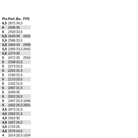
Pts
Perf.
Bu.
FFE
6,5
2872
34,5
6
2690
36
6
2418
33,5
5,5
2640
38
2602
5,5
2586
33,5
5,5
2464
34
2408
5,5
2393
33,5
2642
5,5
2274
30
5
2472
35
2554
5
2338
32,5
5
2273
33,5
5
2202
31,5
5
2190
31,5
5
2173
29,5
5
2102
31,5
5
2097
31,5
5
2049
30
5
2002
28,5
5
1947
25,5
1846
5
1602
26,5
2051
4,5
2073
31,5
4,5
2063
31,5
4,5
1910
30
4,5
1837
26,5
4,5
1724
26
4,5
1576
24,5
4
2014
28,5
1934