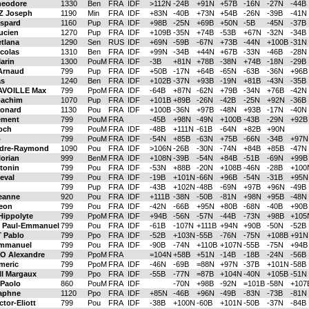
eodore
1330
Ben
FRA
IDF
>112N
-24B
+91N
+57B
-16N
-27N
-44B
Z Joseph
1190
Min
FRA
IDF
+83N
-40B
+73N
+54B
-26N
-39B
-41N
spard
1160
Pup
FRA
IDF
+98B
-25N
+69B
+50N
-5B
-45N
-37B
cien
1270
Pup
FRA
IDF
+109B
-35N
+74B
-53B
+67N
-32N
-34B
tlana
1290
Sen
RUS
IDF
+69N
-59B
-67N
+73B
-44N
+100B
-31N
colas
1310
Ben
FRA
IDF
+99N
-34B
+44N
+67B
-33N
-46B
-28N
arin
1300
PouM
FRA
IDF
-3B
+81N
+78B
-38N
+74B
-18N
-29B
Arnaud
799
Pup
FRA
IDF
+50B
-17N
+64B
-65N
-63B
-36N
+96B
s
1240
Ben
FRA
IDF
+102B
-37N
+93B
-19N
+81B
-43N
-35B
VOILLE Max
799
PpoM
FRA
IDF
-64B
+87N
-62N
+79B
-34N
+76B
-42N
achim
1070
Pup
FRA
IDF
+101B
+89B
-26N
-42B
-25N
+92N
-36B
onard
1130
Pou
FRA
IDF
+100B
-36N
+97B
-48N
+93B
-17N
-40N
ement
799
PouM
FRA
-45B
+98N
-49N
+100B
-43B
-29N
+92B
och
799
PouM
FRA
IDF
-48B
+111N
-61B
-64N
+82B
+90N
o
799
PouM
FRA
IDF
-54N
+85B
-63N
+75B
-66N
-34B
+97N
dre-Raymond
1090
Pou
FRA
IDF
>106N
-26B
-30N
-74N
+84B
+85B
-47N
orian
999
BenM
FRA
IDF
+108N
-39B
-54N
+84B
-51B
-69N
+99B
tonin
799
Pou
FRA
IDF
-53N
+88B
-20N
+108B
-46N
-28B
+100
eval
799
Pou
FRA
IDF
-19B
+101N
-66N
+96B
-54N
-31B
+95N
799
Pup
FRA
IDF
-43B
+102N
-48B
-69N
+97B
+96N
-49B
eanne
920
Pou
FRA
IDF
+111B
-38N
-50B
-81N
+98N
+95B
-48N
eon
799
Pou
FRA
IDF
-42N
-66B
+95N
+80B
-68N
-40B
+90B
ippolyte
799
PpoM
FRA
IDF
+94B
-56N
-57N
-44B
-73N
+98B
+105
Paul-Emmanuel
799
Pou
FRA
IDF
-61B
-107N
+111B
+94N
+90B
-50N
-52B
 Pablo
799
Ppo
FRA
IDF
-52B
+103N
-55B
-76N
-75N
+108B
+91N
mmanuel
799
Pou
FRA
IDF
-90B
-74N
+110B
+107N
-55B
-75N
+94B
 Alexandre
799
PpoM
FRA
=104N
+58B
+51N
-14B
-18B
-24N
-56B
eric
799
PpoM
FRA
IDF
-46N
-69B
=88N
+97N
-37B
+101N
-58B
 Margaux
799
Ppo
FRA
IDF
-55B
-77N
=87B
+104N
-40N
+105B
-51N
Paolo
860
PouM
FRA
IDF
-70N
+98B
-92N
=101B
-58N
+107
aphne
1120
Ppo
FRA
IDF
+85N
-46B
+96N
-49B
-83N
-73B
-81N
tor-Eliott
799
Pou
FRA
IDF
-38B
+100N
-60B
+101N
-50B
-37N
-84B