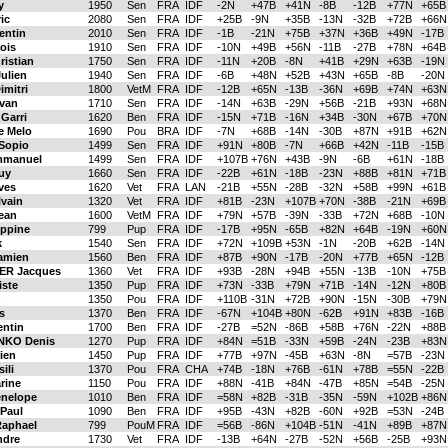
y
1950
Sen
FRA
IDF
-2N
+47B
+41N
-8B
-12B
+77N
+65B
ic
2080
Sen
FRA
IDF
+25B
-9N
+35B
-13N
-32B
+72B
+66N
entin
2010
Sen
FRA
IDF
-1B
-21N
+75B
+37N
+36B
+49N
-17B
ois
1910
Sen
FRA
IDF
-10N
+49B
+56N
-11B
-27B
+78N
+64B
istian
1750
Sen
FRA
IDF
-11N
+20B
-8N
+41B
+29N
+63B
-19N
ulien
1940
Sen
FRA
IDF
-6B
+48N
+52B
+43N
+65B
-8B
-20N
mitri
1800
VetM
FRA
IDF
-12B
+65N
-13B
-36N
+69B
+74N
+63N
van
1710
Sen
FRA
IDF
-14N
+63B
-29N
+56B
-21B
+93N
+68N
Garri
1620
Ben
FRA
IDF
-15N
+71B
-16N
+34B
-30N
+67B
+70N
e Melo
1690
Pou
BRA
IDF
-7N
+68B
-14N
-30B
+87N
+91B
+62N
Sopio
1499
Sen
FRA
IDF
+91N
+80B
-7N
+66B
+42N
-11B
-15B
mmanuel
1499
Sen
FRA
IDF
+107B
+76N
+43B
-9N
-6B
+61N
-18B
uy
1660
Sen
FRA
IDF
-22B
+61N
-18B
-23N
+88B
+81N
+71B
ves
1620
Vet
FRA
LAN
-21B
+55N
-28B
-32N
+58B
+99N
+61B
vain
1320
Vet
FRA
IDF
+81B
-23N
+107B
+70N
-38B
-21N
+69B
ean
1600
VetM
FRA
IDF
+79N
+57B
-39N
-33B
+72N
+68B
-10N
ppine
799
Pup
FRA
IDF
-17B
+95N
-65B
+82N
+64B
-19N
+60N
k
1540
Sen
FRA
IDF
+72N
+109B
+53N
-1N
-20B
+62B
-14N
amien
1560
Ben
FRA
IDF
+87B
+90N
-17B
-20N
+77B
+65N
-12B
R Jacques
1360
Vet
FRA
IDF
+93B
-28N
+94B
+55N
-13B
-10N
+75B
ste
1350
Pup
FRA
IDF
+73N
-33B
+79N
+71B
-14N
-12N
+80B
n
1350
Pou
FRA
IDF
+110B
-31N
+72B
+90N
-15N
-30B
+79N
s
1370
Ben
FRA
IDF
-67N
+104B
+80N
-62B
+91N
+83B
-16B
ntin
1700
Ben
FRA
IDF
-27B
=52N
-86B
+58B
+76N
-22N
+88B
KO Denis
1270
Pup
FRA
IDF
+84N
=51B
-33N
+59B
-24N
-23B
+83N
ien
1450
Pup
FRA
IDF
+77B
+97N
-45B
+63N
-8N
=57B
-23N
ili
1370
Pou
FRA
CHA
+74B
-18N
+76B
-61N
+78B
=55N
-22B
rine
1150
Pou
FRA
IDF
+88N
-41B
+84N
-47B
+85N
=54B
-25N
nelope
1010
Ben
FRA
IDF
=58N
+82B
-31B
-35N
-59N
+102B
+86N
Paul
1090
Ben
FRA
IDF
+95B
-43N
+82B
-60N
+92B
=53N
-24B
aphael
799
PouM
FRA
IDF
=56B
-86N
+104B
-51N
-41N
+89B
+87N
dre
1730
Vet
FRA
IDF
-13B
+64N
-27B
-52N
+56B
-25B
+93N