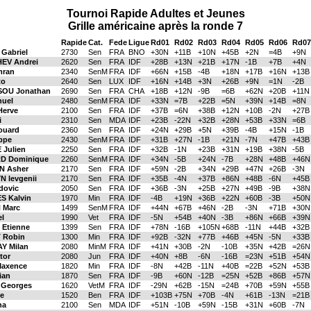
Tournoi Rapide Adultes et Jeunes
Grille américaine après la ronde 7
Rapide
Cat.
Fede
Ligue
Rd01
Rd02
Rd03
Rd04
Rd05
Rd06
Rd07
Gabriel
2730
Sen
FRA
BNO
+30N
+11B
+10N
+45B
+2N
=4B
+9N
EV Andrei
2620
Sen
FRA
IDF
+28B
+13N
+21B
+17N
-1B
+7B
+4N
mran
2340
SenM
FRA
IDF
+66N
+15B
-4B
+18N
+17B
+16N
+13B
to
2640
Sen
LUX
IDF
+16N
+14B
+3N
+26B
+9N
=1N
-2B
OU Jonathan
2690
Sen
FRA
CHA
+18B
+12N
-9B
=6B
+62N
+20B
+11N
nuel
2480
SenM
FRA
IDF
+33N
=7B
+22B
=5N
+39N
+14B
=8N
erve
2100
Sen
FRA
IDF
+37B
=6N
+38B
+12N
+10B
-2N
+27B
i
2310
Sen
MDA
IDF
+23B
-22N
+32B
+28N
+53B
+33N
=6B
ouard
2360
Sen
FRA
IDF
+24N
+29B
+5N
+39B
-4B
+15N
-1B
ppe
2430
SenM
FRA
IDF
+31B
+27N
-1B
+21N
-7N
+47B
+43B
Julien
2250
Sen
FRA
IDF
+32B
-1N
+23B
+31N
+19B
+38N
-5B
D Dominique
2260
SenM
FRA
IDF
+34N
-5B
+24N
-7B
+28N
+48B
+46N
N Asher
2170
Sen
FRA
IDF
+59N
-2B
+34N
+29B
+47N
+26B
-3N
 Ievgenii
2170
Sen
FRA
IDF
+35B
-4N
+37B
+86N
+48B
-6N
+45B
ovic
2050
Sen
FRA
IDF
+36B
-3N
+25B
+27N
+49B
-9B
+38N
 Kalvin
1970
Min
FRA
IDF
-4B
+19N
+36B
+22N
+60B
-3B
+50N
 Marc
1499
SenM
FRA
IDF
+44N
+67B
+46N
-2B
-3N
+71B
+30N
l
1990
Vet
FRA
IDF
-5N
+54B
+40N
-3B
+86N
+66B
+39N
Etienne
1399
Sen
FRA
IDF
+78N
-16B
+105N
+68B
-11N
+44B
+32B
 Robin
1300
Min
FRA
IDF
+92B
-32N
+77B
+46B
+45N
-5N
+33B
 Milan
2080
MinM
FRA
IDF
+41N
+30B
-2N
-10B
+35N
+42B
=26N
tor
2080
Jun
FRA
IDF
+40N
+8B
-6N
-16B
=23N
+51B
+54N
axence
1820
Min
FRA
IDF
-8N
+42B
-11N
+40B
=22B
+52N
+53B
ian
1870
Sen
FRA
IDF
-9B
+60N
-12B
=25N
+52B
+86B
+57N
Georges
1620
VetM
FRA
IDF
-29N
+62B
-15N
=24B
+70B
+59N
+55B
e
1520
Ben
FRA
IDF
+103B
+75N
+70B
-4N
+61B
-13N
=21B
na
2100
Sen
MDA
IDF
+51N
-10B
+59N
-15B
+31N
+60B
-7N