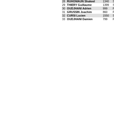
28
RUHOMAUN Shakeel
1340
29
THIERY Guillaume
1399
30
OUDJHANI Adrien
999
31
GRUSSIN Joachim
860
32
CURSI Lucien
1550
33
OUDJHANI Damien
799