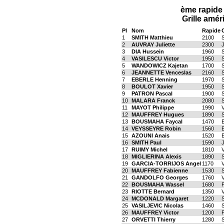
ème rapide 
Grille amér
Pl
Nom
Rapide
C
1
SMITH Matthieu
2100
2
AUVRAY Juliette
2300
3
DIA Hussein
1960
4
VASILESCU Victor
1950
5
WANDOWICZ Kajetan
1700
6
JEANNETTE Venceslas
2160
7
EBERLE Henning
1970
8
BOULOT Xavier
1950
9
PATRON Pascal
1900
10
MALARA Franck
2080
11
MAYOT Philippe
1990
V
12
MAUFFREY Hugues
1890
13
BOUSMAHA Faycal
1470
14
VEYSSEYRE Robin
1560
15
AZOUNI Anais
1520
16
SMITH Paul
1590
17
RUIMY Michel
1810
V
18
MIGLIERINA Alexis
1890
19
GARCIA-TORRIJOS Angel
1170
V
20
MAUFFREY Fabienne
1530
21
GANDOLFO Georges
1760
V
22
BOUSMAHA Wassel
1680
23
RIOTTE Bernard
1350
V
24
MCDONALD Margaret
1220
25
VASILJEVIC Nicolas
1460
26
MAUFFREY Victor
1200
27
ORVETTI Thierry
1280