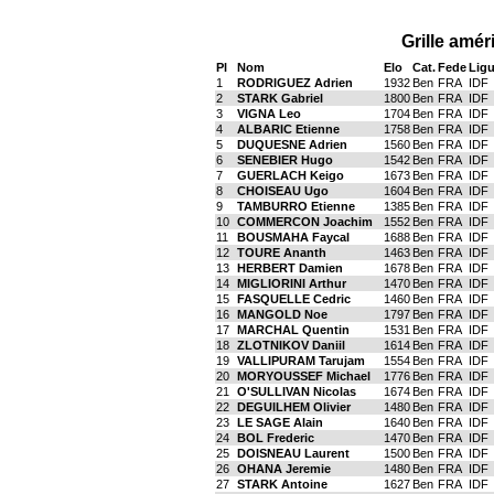
Grille amér
Pl
Nom
Elo
Cat.
Fede
Lig
1
RODRIGUEZ Adrien
1932
Ben
FRA
IDF
2
STARK Gabriel
1800
Ben
FRA
IDF
3
VIGNA Leo
1704
Ben
FRA
IDF
4
ALBARIC Etienne
1758
Ben
FRA
IDF
5
DUQUESNE Adrien
1560
Ben
FRA
IDF
6
SENEBIER Hugo
1542
Ben
FRA
IDF
7
GUERLACH Keigo
1673
Ben
FRA
IDF
8
CHOISEAU Ugo
1604
Ben
FRA
IDF
9
TAMBURRO Etienne
1385
Ben
FRA
IDF
10
COMMERCON Joachim
1552
Ben
FRA
IDF
11
BOUSMAHA Faycal
1688
Ben
FRA
IDF
12
TOURE Ananth
1463
Ben
FRA
IDF
13
HERBERT Damien
1678
Ben
FRA
IDF
14
MIGLIORINI Arthur
1470
Ben
FRA
IDF
15
FASQUELLE Cedric
1460
Ben
FRA
IDF
16
MANGOLD Noe
1797
Ben
FRA
IDF
17
MARCHAL Quentin
1531
Ben
FRA
IDF
18
ZLOTNIKOV Daniil
1614
Ben
FRA
IDF
19
VALLIPURAM Tarujam
1554
Ben
FRA
IDF
20
MORYOUSSEF Michael
1776
Ben
FRA
IDF
21
O'SULLIVAN Nicolas
1674
Ben
FRA
IDF
22
DEGUILHEM Olivier
1480
Ben
FRA
IDF
23
LE SAGE Alain
1640
Ben
FRA
IDF
24
BOL Frederic
1470
Ben
FRA
IDF
25
DOISNEAU Laurent
1500
Ben
FRA
IDF
26
OHANA Jeremie
1480
Ben
FRA
IDF
27
STARK Antoine
1627
Ben
FRA
IDF