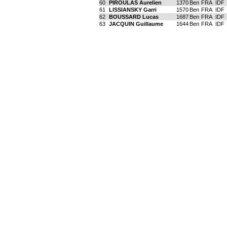
60
PIROULAS Aurelien
1370
Ben
FRA
IDF
61
LISSIANSKY Garri
1570
Ben
FRA
IDF
62
BOUSSARD Lucas
1687
Ben
FRA
IDF
63
JACQUIN Guillaume
1644
Ben
FRA
IDF