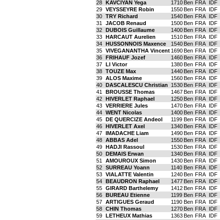
28
KAVCIYAN Yega
1710
Ben
FRA
IDF
29
VEYSSEYRE Robin
1550
Ben
FRA
IDF
30
TRY Richard
1540
Ben
FRA
IDF
31
JACOB Renaud
1500
Ben
FRA
IDF
32
DUBOIS Guillaume
1400
Ben
FRA
IDF
33
HARCAUT Aurelien
1510
Ben
FRA
IDF
34
HUSSONNOIS Maxence
1540
Ben
FRA
IDF
35
VIVEGANANTHA Vincent
1690
Ben
FRA
IDF
36
FRIHAUF Jozef
1460
Ben
FRA
IDF
37
LI Victor
1380
Ben
FRA
IDF
38
TOUZE Max
1440
Ben
FRA
IDF
39
ALOS Maxime
1560
Ben
FRA
IDF
40
DASCALESCU Christian
1530
Ben
FRA
IDF
41
BROUSSE Thomas
1467
Ben
FRA
IDF
42
HIVERLET Raphael
1250
Ben
FRA
IDF
43
VERRIERE Jules
1470
Ben
FRA
IDF
44
WENT Nicolas
1400
Ben
FRA
IDF
45
DE QUERCIZE Andeol
1199
Ben
FRA
IDF
46
HIVERLET Axel
1340
Ben
FRA
IDF
47
IMADACHE Liam
1490
Ben
FRA
IDF
48
ABBAS Adel
1550
Ben
FRA
IDF
49
HADJI Rassoul
1530
Ben
FRA
IDF
50
DEMAIS Erwan
1340
Ben
FRA
IDF
51
AMOUROUX Simon
1430
Ben
FRA
IDF
52
SURREAU Yoann
1140
Ben
FRA
IDF
53
VIALATTE Valentin
1240
Ben
FRA
IDF
54
BEAUDRON Raphael
1477
Ben
FRA
IDF
55
GIRARD Barthelemy
1412
Ben
FRA
IDF
56
BUREAU Etienne
1199
Ben
FRA
IDF
57
ARTIGUES Geraud
1190
Ben
FRA
IDF
58
CHIN Thomas
1270
Ben
FRA
IDF
59
LETHEUX Mathias
1363
Ben
FRA
IDF