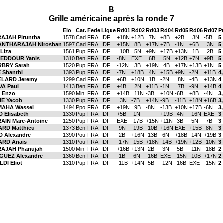
B
Grille américaine après la ronde 7
Elo
Cat.
Fede
Ligue
Rd01
Rd02
Rd03
Rd04
Rd05
Rd06
Rd07
P
AJAH Piruntha
1578
Cad
FRA
IDF
+18N
+12B
=7N
+8B
+2B
=3N
-5B
5
ANTHARAJAH Niroshan
1597
Cad
FRA
IDF
+15N
=8B
+17N
+7B
-1N
+6B
=3N
5
Liza
1561
Pup
FRA
IDF
=10B
=5N
+9N
+17B
+13N
=1B
=2B
5
MEDDOUR Yanis
1310
Ben
FRA
IDF
-8N
EXE
=6B
=5N
+12B
+7N
+9B
5
RBRY Sarah
1520
Pup
FRA
IDF
-12N
=3B
+19N
=4B
+17N
+13B
+1N
5
 Shanthi
1393
Pup
FRA
IDF
-7N
+18B
=4N
+15B
+9N
-2N
+11B
4,
LARD Jeremy
1299
Cad
FRA
IDF
+6B
+10N
=1B
-2N
=8N
-4B
+13N
4
VA Paul
1413
Ben
FRA
IDF
+4B
=2N
+11B
-1N
=7B
-9N
+14B
4
I Enzo
1590
Min
FRA
IDF
+14B
=11N
-3B
+10N
-6B
+8B
-4N
3,
E Yacob
1330
Pup
FRA
IDF
=3N
-7B
+14N
-9B
-11B
+18N
+16B
3,
AHA Wassel
1494
Ppo
FRA
IDF
+19N
=9B
-8N
-13B
+10N
+17B
-6N
3,
 Elisabeth
1330
Pup
FRA
IDF
+5B
-1N
+19B
-4N
-16N
EXE
3
AIN Marc-Antoine
1250
Pup
FRA
IDF
EXE
-17B
+15N
+11N
-3B
-5N
-7B
3
ARD Matthieu
1373
Ben
FRA
IDF
-9N
-19B
-10B
+16N
EXE
+15B
-8N
3
D Alexandre
1390
Pou
FRA
IDF
-2B
+16N
-13B
-6N
+18B
-14N
+19B
3
ARD Anais
1310
Pou
FRA
IDF
-17N
-15B
+18N
-14B
+19N
+12B
-10N
3
AJAH Phanujah
1500
Min
FRA
IDF
+16B
+13N
-2B
-3N
-5B
-11N
-18B
2
GUEZ Alexandre
1360
Ben
FRA
IDF
-1B
-6N
-16B
EXE
-15N
-10B
+17N
2
DI Eliot
1310
Pup
FRA
IDF
-11B
+14N
-5B
-12N
-16B
EXE
-15N
2