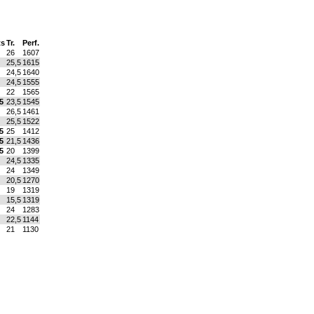
ts
Tr.
Perf.
26
1607
25,5
1615
24,5
1640
24,5
1555
22
1565
5
23,5
1545
26,5
1461
25,5
1522
5
25
1412
5
21,5
1436
5
20
1399
24,5
1335
24
1349
20,5
1270
19
1319
15,5
1319
24
1283
22,5
1144
21
1130