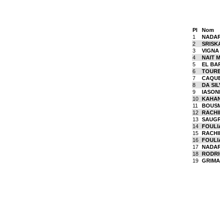
Pl
Nom
1
NADAR
2
SRISK
3
VIGNA 
4
NAIT 
5
EL BA
6
TOURE
7
CAQUE
8
DA SIL
9
IASON
10
KAHAN
11
BOUSM
12
RACHID
13
SAUGR
14
FOULI
15
RACHI
16
FOULI
17
NADAR
18
RODRI
19
GRIMAL