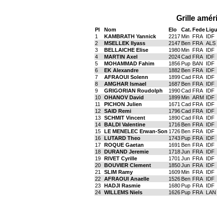
Grille amér
Pl
Nom
Elo
Cat.
Fede
Lig
1
KAMBRATH Yannick
2217
Min
FRA
IDF
2
MSELLEK Ilyass
2147
Ben
FRA
ALS
3
BELLAICHE Elise
1980
Min
FRA
IDF
4
MARTIN Axel
2024
Cad
FRA
IDF
5
MOHAMMAD Fahim
1856
Pup
BAN
IDF
6
EK Alexandre
1882
Ben
FRA
IDF
7
AFRAOUI Solenn
1899
Cad
FRA
IDF
8
AMGHAR Ismael
1687
Ben
FRA
IDF
9
GRIGORIAN Roudolph
1990
Cad
FRA
IDF
10
OHANOV David
1899
Min
ARM
IDF
11
PICHON Julien
1671
Cad
FRA
IDF
12
SAID Remi
1796
Cad
FRA
IDF
13
SCHMIT Vincent
1890
Cad
FRA
IDF
14
BALDI Valentine
1716
Ben
FRA
IDF
15
LE MENELEC Erwan-Son
1726
Ben
FRA
IDF
16
LUTARD Theo
1743
Pup
FRA
IDF
17
ROQUE Gaetan
1691
Ben
FRA
IDF
18
DURAND Jeremie
1718
Jun
FRA
IDF
19
RIVET Cyrille
1701
Jun
FRA
IDF
20
BOUVIER Clement
1850
Jun
FRA
IDF
21
SLIM Ramy
1609
Min
FRA
IDF
22
AFRAOUI Anaelle
1526
Ben
FRA
IDF
23
HADJI Rasmie
1680
Pup
FRA
IDF
24
WILLEMS Niels
1626
Pup
FRA
LAN