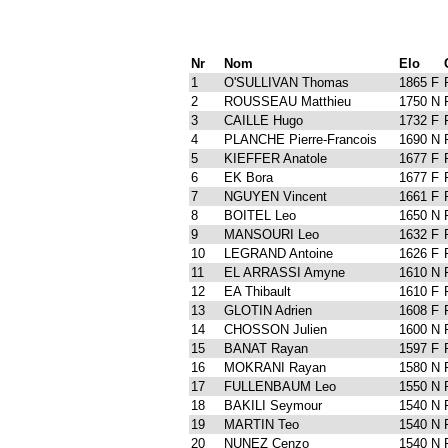
Nr
Nom
Elo
1
O'SULLIVAN Thomas
1865 F
2
ROUSSEAU Matthieu
1750 N
3
CAILLE Hugo
1732 F
4
PLANCHE Pierre-Francois
1690 N
5
KIEFFER Anatole
1677 F
6
EK Bora
1677 F
7
NGUYEN Vincent
1661 F
8
BOITEL Leo
1650 N
9
MANSOURI Leo
1632 F
10
LEGRAND Antoine
1626 F
11
EL ARRASSI Amyne
1610 N
12
EA Thibault
1610 F
13
GLOTIN Adrien
1608 F
14
CHOSSON Julien
1600 N
15
BANAT Rayan
1597 F
16
MOKRANI Rayan
1580 N
17
FULLENBAUM Leo
1550 N
18
BAKILI Seymour
1540 N
19
MARTIN Teo
1540 N
20
NUNEZ Cenzo
1540 N