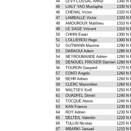
44
LEVY-CUSSAC Arthur
1340 N
45
LIALY YAO Mustapha
1330 N
46
CHENAL Victor
1320 N
47
LAMBALLE Victor
1320 N
48
AMOUROUX Matthieu
1310 N
49
LE SAGE Vincent
1310 N
50
CHHIN Ewan
1300 N
51
L'OLLIEROU Hugo
1300 N
52
GUTMANN Maxime
1290 N
53
DARAOUI Adem
1280 N
54
NEYROUMANDE Adrien
1280 N
55
DENOUEL FRICKER Damien
1280 N
56
TOURON Gaspard
1270 N
57
CONTI Angelo
1260 N
58
BEHR Adrien
1260 N
59
CLERC Maximilien
1260 N
60
MALTSEV Kirill
1250 N
61
OUADFEL Dimitri
1240 N
62
TOCQUE Alexis
1240 N
63
KAN Francis
1230 N
64
ROY Adrien
1230 N
65
DELTEIL Valentin
1220 N
66
TULLIN Nicolas
1220 N
67
MBARKI Jaouad
1210 N