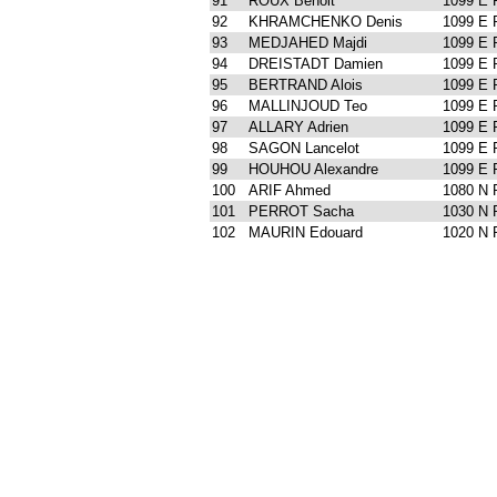
91
ROUX Benoit
1099 E
92
KHRAMCHENKO Denis
1099 E
93
MEDJAHED Majdi
1099 E
94
DREISTADT Damien
1099 E
95
BERTRAND Alois
1099 E
96
MALLINJOUD Teo
1099 E
97
ALLARY Adrien
1099 E
98
SAGON Lancelot
1099 E
99
HOUHOU Alexandre
1099 E
100
ARIF Ahmed
1080 N
101
PERROT Sacha
1030 N
102
MAURIN Edouard
1020 N