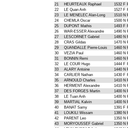
21
HEURTEAUX Raphael
1532 F
22
LE Quan Anh
1527 F
23
LE MENELEC Alan-Long
1510 N
24
CHEMLA Oscar
1500 N
25
DUPONT Mathis
1493 F
26
WAR-ESSER Alexandre
1490 N
27
LESCORNET Gabriel
1480 N
28
CRAS Gildas
1470 N
29
QUANDALLE Pierre-Louis
1460 N
30
VEZIA Paul
1460 N
31
BONNIN Remi
1460 N
32
LE COUR Hugo
1444 F
33
ALARY Antoine
1440 N
34
CARLIER Nathan
1430 F
35
ARNOULD Charles
1410 N
36
HERMENT Alexandre
1410 N
37
DES FORGES Martin
1400 N
38
LE Tuan Anh
1400 N
39
MARTIAL Kalvin
1400 N
40
BANAT Samy
1391 F
41
LOUKILI Wissam
1380 N
42
PARENT Leo
1350 N
43
MORYOUSSEF Gabriel
1350 N