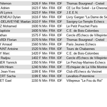
hilemon
1626 F
Min
FRA
IDF
Thomas Bourgneuf - Creteil
Adrien
1623 F
Min
FRA
IDF
CE Le Roi Soleil - Le Chesnay
N Lyova
1623 F
Min
FRA
IDF
J.E.E.N.
ENEAU Dylan
1616 F
Min
FRA
IDF
Livry Gargan "La Dame de S
-DELAVEYNE Maelan
1610 F
Min
FRA
IDF
Savigny-Le-Temple Echecs
Z Mohamed
1600 N
Min
FRA
IDF
Le Petit Pouchet Paris
aptiste
1600 N
Min
FRA
IDF
C.E. de Bois-Colombes
athan
1575 F
Min
FRA
IDF
Cercle d'Echecs de Villepinte
RDI Florian
1570 N
Min
FRA
IDF
Thomas Bourgneuf - Creteil
 Arnaud
1560 N
Min
FRA
IDF
Paris Jeunes Echecs
INT Antoine
1520 N
Min
FRA
IDF
Tours de Chabannes
Y Marc
1420 F
Min
FRA
IDF
C.E. de Bois-Colombes
Radjou
1402 F
Min
FRA
IDF
Cercle d'Echecs de Villepinte
ER Yannick
1350 N
Min
FRA
IDF
Le Perchay-Marines-Echecs
AN Hiram
1240 N
Min
FRA
IDF
l'Echiquier de La Ville Montreu
Jean-Yves
1199 E
Min
FRA
IDF
Club d'Echecs du Vesinet
ERT Sacha
1199 E
Min
FRA
IDF
Levallois-Potemkine
T Gael
1150 N
Min
FRA
IDF
Villepreux "Le Fou du Roi"