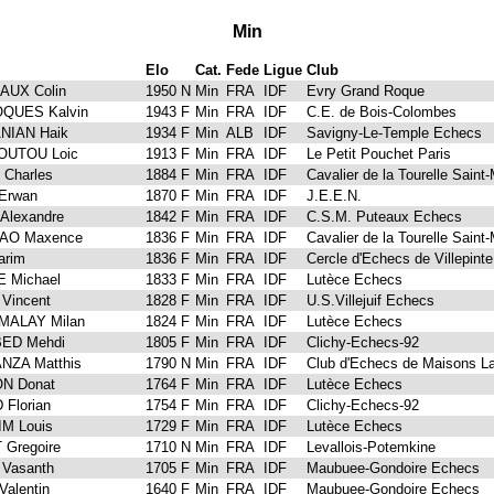
Min
Elo
Cat.
Fede
Ligue
Club
AUX Colin
1950 N
Min
FRA
IDF
Evry Grand Roque
QUES Kalvin
1943 F
Min
FRA
IDF
C.E. de Bois-Colombes
NIAN Haik
1934 F
Min
ALB
IDF
Savigny-Le-Temple Echecs
UTOU Loic
1913 F
Min
FRA
IDF
Le Petit Pouchet Paris
Charles
1884 F
Min
FRA
IDF
Cavalier de la Tourelle Saint
Erwan
1870 F
Min
FRA
IDF
J.E.E.N.
Alexandre
1842 F
Min
FRA
IDF
C.S.M. Puteaux Echecs
AO Maxence
1836 F
Min
FRA
IDF
Cavalier de la Tourelle Saint
arim
1836 F
Min
FRA
IDF
Cercle d'Echecs de Villepinte
 Michael
1833 F
Min
FRA
IDF
Lutèce Echecs
Vincent
1828 F
Min
FRA
IDF
U.S.Villejuif Echecs
ALAY Milan
1824 F
Min
FRA
IDF
Lutèce Echecs
ED Mehdi
1805 F
Min
FRA
IDF
Clichy-Echecs-92
NZA Matthis
1790 N
Min
FRA
IDF
Club d'Echecs de Maisons Laf
N Donat
1764 F
Min
FRA
IDF
Lutèce Echecs
Florian
1754 F
Min
FRA
IDF
Clichy-Echecs-92
M Louis
1729 F
Min
FRA
IDF
Lutèce Echecs
 Gregoire
1710 N
Min
FRA
IDF
Levallois-Potemkine
Vasanth
1705 F
Min
FRA
IDF
Maubuee-Gondoire Echecs
alentin
1640 F
Min
FRA
IDF
Maubuee-Gondoire Echecs