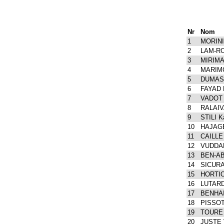
Nr
Nom
1
MORINI
2
LAM-RO
3
MIRIMA
4
MARIMO
5
DUMAS 
6
FAYAD 
7
VADOT 
8
RALAIV
9
STILI K
10
HAJAGE
11
CAILLE 
12
VUDDAM
13
BEN-AB
14
SICURA
15
HORTIO
16
LUTARD 
17
BENHAI
18
PISSOT
19
TOURE 
20
JUSTE V