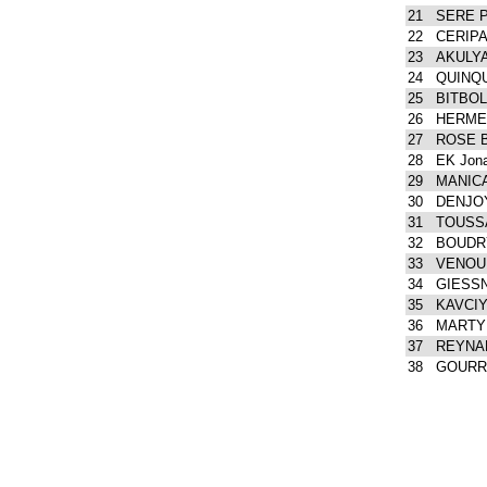
21
SERE P
22
CERIPA 
23
AKULYA
24
QUINQU
25
BITBOL
26
HERME
27
ROSE B
28
EK Jon
29
MANICA
30
DENJOY
31
TOUSSA
32
BOUDR
33
VENOU 
34
GIESSN
35
KAVCIY
36
MARTY 
37
REYNA
38
GOURRE