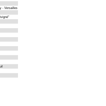
 - Versailles
évigné"
il