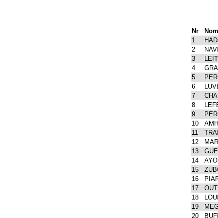
Nr
No
1
HADJ
2
NAVE
3
LEIT
4
GRA
5
PER
6
LUVE
7
CHA
8
LEF
9
PER
10
AMH
11
TRAN
12
MAR
13
GUE
14
AYOU
15
ZUBC
16
PIA
17
OUT
18
LOUK
19
MEG
20
BUFF