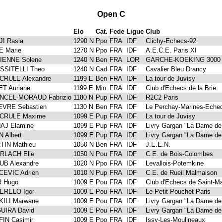
Open C
m
Elo
Cat.
Fede
Ligue
Club
I Rasla
1290 N
Ppo
FRA
IDF
Clichy-Echecs-92
 Marie
1270 N
Ppo
FRA
IDF
A.E.C.E. Paris XI
IENNE Solene
1240 N
Ben
FRA
LOR
GARCHE-KOEKING 3000
SSITELLI Theo
1240 N
Cad
FRA
IDF
Cavalier Bleu Drancy
CRULE Alexandre
1199 E
Ben
FRA
IDF
La tour de Juvisy
T Auriane
1199 E
Min
FRA
IDF
Club d'Echecs de la Brie
NCEL-MORAUD Fabrizio
1180 N
Pup
FRA
IDF
R2C2 Paris
EVRE Sebastien
1130 N
Ben
FRA
IDF
Le Perchay-Marines-Eche
CRULE Maxime
1099 E
Pup
FRA
IDF
La tour de Juvisy
AJ Elamine
1099 E
Pup
FRA
IDF
Livry Gargan "La Dame de
 Albert
1099 E
Pup
FRA
IDF
Livry Gargan "La Dame de
TIN Mathieu
1050 N
Ben
FRA
IDF
J.E.E.N.
RLACH Elie
1050 N
Pou
FRA
IDF
C.E. de Bois-Colombes
B Alexandre
1020 N
Ppo
FRA
IDF
Levallois-Potemkine
EVIC Adrien
1010 N
Pup
FRA
IDF
C.E. de Rueil Malmaison
R Hugo
1009 E
Pou
FRA
IDF
Club d'Echecs de Saint-M
ERELO Igor
1009 E
Pou
FRA
IDF
Le Petit Pouchet Paris
ILI Marwane
1009 E
Pou
FRA
IDF
Livry Gargan "La Dame de
UIRA David
1009 E
Pou
FRA
IDF
Livry Gargan "La Dame de
IN Casimir
1009 E
Ppo
FRA
IDF
Issy-Les-Moulineaux