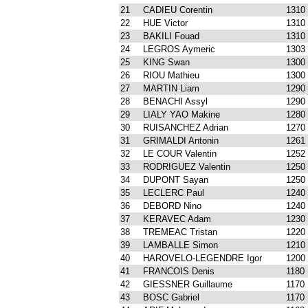
21
CADIEU Corentin
1310
22
HUE Victor
1310
23
BAKILI Fouad
1310
24
LEGROS Aymeric
1303
25
KING Swan
1300
26
RIOU Mathieu
1300
27
MARTIN Liam
1290
28
BENACHI Assyl
1290
29
LIALY YAO Makine
1280
30
RUISANCHEZ Adrian
1270
31
GRIMALDI Antonin
1261
32
LE COUR Valentin
1252
33
RODRIGUEZ Valentin
1250
34
DUPONT Sayan
1250
35
LECLERC Paul
1240
36
DEBORD Nino
1240
37
KERAVEC Adam
1230
38
TREMEAC Tristan
1220
39
LAMBALLE Simon
1210
40
HAROVELO-LEGENDRE Igor
1200
41
FRANCOIS Denis
1180
42
GIESSNER Guillaume
1170
43
BOSC Gabriel
1170