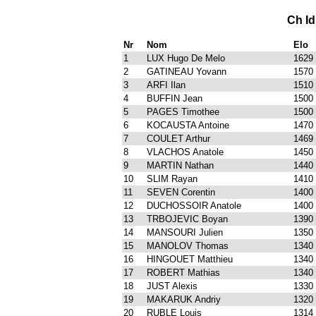
Ch I
Nr
Nom
Elo
1
LUX Hugo De Melo
1629
2
GATINEAU Yovann
1570
3
ARFI Ilan
1510
4
BUFFIN Jean
1500
5
PAGES Timothee
1500
6
KOCAUSTA Antoine
1470
7
COULET Arthur
1469
8
VLACHOS Anatole
1450
9
MARTIN Nathan
1440
10
SLIM Rayan
1410
11
SEVEN Corentin
1400
12
DUCHOSSOIR Anatole
1400
13
TRBOJEVIC Boyan
1390
14
MANSOURI Julien
1350
15
MANOLOV Thomas
1340
16
HINGOUET Matthieu
1340
17
ROBERT Mathias
1340
18
JUST Alexis
1330
19
MAKARUK Andriy
1320
20
RUBLE Louis
1314