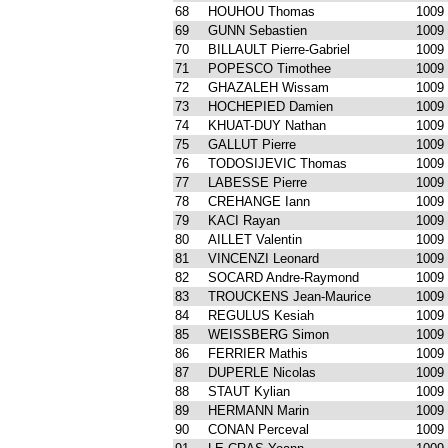
68
HOUHOU Thomas
1009
69
GUNN Sebastien
1009
70
BILLAULT Pierre-Gabriel
1009
71
POPESCO Timothee
1009
72
GHAZALEH Wissam
1009
73
HOCHEPIED Damien
1009
74
KHUAT-DUY Nathan
1009
75
GALLUT Pierre
1009
76
TODOSIJEVIC Thomas
1009
77
LABESSE Pierre
1009
78
CREHANGE Iann
1009
79
KACI Rayan
1009
80
AILLET Valentin
1009
81
VINCENZI Leonard
1009
82
SOCARD Andre-Raymond
1009
83
TROUCKENS Jean-Maurice
1009
84
REGULUS Kesiah
1009
85
WEISSBERG Simon
1009
86
FERRIER Mathis
1009
87
DUPERLE Nicolas
1009
88
STAUT Kylian
1009
89
HERMANN Marin
1009
90
CONAN Perceval
1009