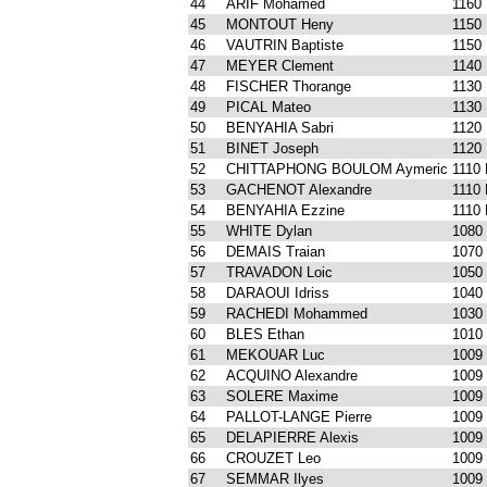
44
ARIF Mohamed
1160
45
MONTOUT Heny
1150
46
VAUTRIN Baptiste
1150
47
MEYER Clement
1140
48
FISCHER Thorange
1130
49
PICAL Mateo
1130
50
BENYAHIA Sabri
1120
51
BINET Joseph
1120
52
CHITTAPHONG BOULOM Aymeric
1110 
53
GACHENOT Alexandre
1110 
54
BENYAHIA Ezzine
1110 
55
WHITE Dylan
1080
56
DEMAIS Traian
1070
57
TRAVADON Loic
1050
58
DARAOUI Idriss
1040
59
RACHEDI Mohammed
1030
60
BLES Ethan
1010
61
MEKOUAR Luc
1009
62
ACQUINO Alexandre
1009
63
SOLERE Maxime
1009
64
PALLOT-LANGE Pierre
1009
65
DELAPIERRE Alexis
1009
66
CROUZET Leo
1009
67
SEMMAR Ilyes
1009