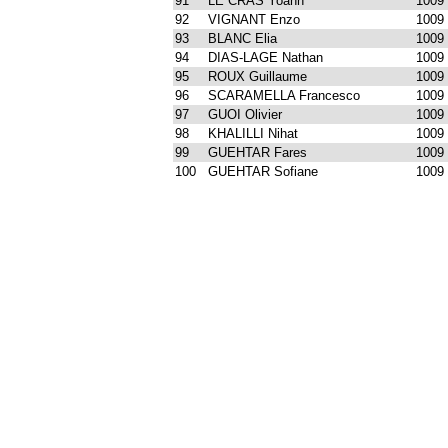
91
LE CRAS Yoann
1009
92
VIGNANT Enzo
1009
93
BLANC Elia
1009
94
DIAS-LAGE Nathan
1009
95
ROUX Guillaume
1009
96
SCARAMELLA Francesco
1009
97
GUOI Olivier
1009
98
KHALILLI Nihat
1009
99
GUEHTAR Fares
1009
100
GUEHTAR Sofiane
1009