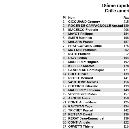
18ème rapide
Grille amér
Pl
Nom
Rap
1
GICQUIAUD Gregory
215
2
ROGER DE CAMPAGNOLLE Arnaud
139
3
ISACESCO Frederic
206
4
MAYOT Philippe
184
5
SMITH Matthieu
198
6
MALARA Franck
187
7
PRAT-CORONA Jaime
175
8
MOTTAIS Francois
202
9
NOTE Frederic
212
10
DAVY Bruno
194
11
MAUFFREY Hugues
192
12
KIEFFER Anatole
178
13
GENDREAU Dominique
171
14
BOFF Olivier
139
15
RIOTTE Bernard
141
16
VASILJEVIC Nicolas
156
17
CHECINSKI Maxime
139
18
MAUFFREY Fabienne
149
19
VEYSSEYRE Robin
157
20
AZOUNI Anais
158
21
CONTI Anne-Marie
125
22
KAVCIYAN Yega
134
23
TRICHET Pascal
142
24
REITSAM David
139
25
RERAT Jean-Emmanuel
139
26
CONTI Angelo
122
27
ORVETTI Thierry
112