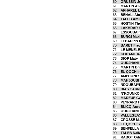
60
GRUSSIN J
61
MARTIN Ali
62
APHAREL L
63
BENALI Ab
64
TALEB Ami
65
HOSTIN Th
66
LAKHDAR K
67
ESSOUBAI 
68
BURGI Max
69
LEBAUPIN 
70
BARET Fred
71
LE MENELE
72
KOUAME Ke
73
DIOP Maty
74
OUDJHANI 
75
MARTIN Bri
76
EL QOCH I
77
AMPHONESI
78
MAHJOUBI 
79
NDOUBAIYID
80
DIAS CARN
81
N'KOUNKOU
82
MADEUF Ga
83
PEYRARD F
84
BLICQ Aure
85
OUDJHANI 
86
VALLEGEAS
87
CROSSE Ma
88
EL QOCH S
89
BENFELLA 
90
TALEB Nail
91
RABOT Orl