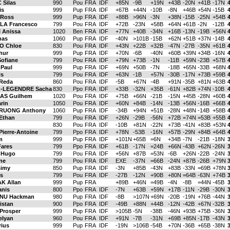
Silas
990
Pou
FRA
IDF
+85N
-9B
+19N
+43B
-20N
+41B
-17N
is
999
Pup
FRA
IDF
+67B
+44N
-10B
-8N
+46B
+54N
-15B
 Ross
999
Pup
FRA
IDF
+88B
>96N
-3N
+38N
-15B
-25N
+54B
A Francesco
799
Pou
FRA
IDF
+72B
-23N
+58B
+64N
+61B
-2N
-12B
Anissa
1020
Ben
FRA
IDF
+77N
+40B
-34N
+16B
-13N
-19B
+56N
nas
1060
Pup
FRA
IDF
-40N
>101B
-15B
+62N
+51B
+37N
-14B
O Chloe
830
Pou
FRA
IDF
+43N
+22B
+32B
-47N
-27B
-35N
+61B
hur
999
Pup
FRA
IDF
+70N
-6B
-40N
+60B
+39N
+34B
-16N
ofiane
799
Pou
FRA
IDF
+79N
+73B
-1N
-11B
+59N
-23B
+57B
Paul
999
Pup
FRA
IDF
+69N
+50B
-7N
-18B
+65N
-33B
+68N
is
799
Pou
FRA
IDF
+63N
-1B
+57N
-30B
-17N
+73B
+59B
Reda
860
Pou
FRA
IDF
-5B
+67N
-4B
+91N
-35B
+81N
+63B
-LEGENDRE Sacha
830
Ppo
FRA
IDF
+33B
-32N
+35B
-61N
+82B
+74N
-10B
AS Guilhem
1020
Pou
FRA
IDF
+75B
+66N
-21B
-15N
+45B
-28N
+60B
rin
1050
Pou
FRA
IDF
+60N
+84B
-14N
-13B
+56N
-16B
+66B
RUONG Anthony
1060
Pup
FRA
IDF
-34B
+94N
+51B
-28N
+48N
-14B
+58B
Ethan
799
Pou
FRA
IDF
+26N
-29B
-56N
+72B
=74N
=53B
+55B
830
Pou
FRA
IDF
-10B
+81N
-22N
+73B
-41N
+83B
+53N
ierre-Antoine
799
Ppo
FRA
IDF
+78N
-53B
-16N
+57B
-29N
+84B
+64B
m
999
Pup
FRA
IDF
+101N
+65B
=6N
+34B
-7N
-21B
-18N
3
ares
799
Ppo
FRA
IDF
+61B
-17N
=24B
+66N
-43B
+62N
-26N
3
 Hugo
799
Pou
FRA
IDF
+56N
+87B
=53N
-6B
+26N
-22B
-24N
3
ne
799
Pou
FRA
IDF
EXE
-37N
=66B
-24N
+87B
-26B
+79N
3
imy
850
Pup
FRA
IDF
-3N
+85B
-43N
+83B
-33N
=69B
+78N
3
as
799
Pou
FRA
IDF
-27B
-12N
+90B
+80N
=64B
-63N
+74B
3
K Allan
999
Pup
FRA
+89B
+46N
=49B
-4N
-8B
=44N
-45B
anis
800
Ppo
FRA
IDF
-7N
+63B
+59N
+17B
-11N
-29B
-30N
NU Hackman
980
Pup
FRA
IDF
-8B
>107N
+69N
-20B
-19N
+76B
-44N
istan
900
Ppo
FRA
IDF
-49B
+88N
+44B
-12N
-42B
+67N
-32B
Prosper
999
Pup
FRA
IDF
>105B
-5N
-38B
-46N
+93B
+75B
-36N
elyan
960
Pou
FRA
IDF
+91N
-7B
-31N
+69B
+85N
-17B
-43N
ius
999
Pup
FRA
IDF
-19N
>106B
-54B
+70N
-36B
+65B
-38N