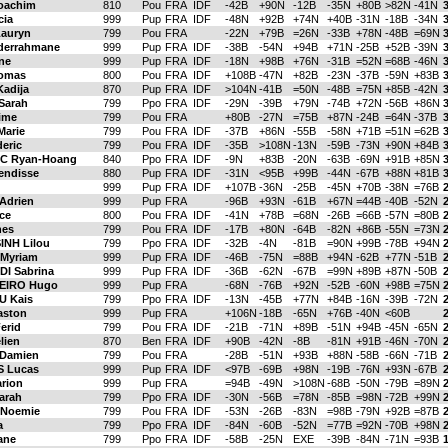
oachim
810
Pou
FRA
IDF
-42B
+90N
-12B
-35N
+80B
>82N
-41N
cia
999
Pup
FRA
IDF
-48N
+92B
+74N
+40B
-31N
-18B
-34N
auryn
799
Pou
FRA
-22N
+79B
=26N
-33B
+78N
-48B
=69N
derrahmane
999
Pup
FRA
IDF
-38B
-54N
+94B
+71N
-25B
+52B
-39N
ne
999
Pup
FRA
IDF
-18N
+98B
+76N
-31B
=52N
=68B
-46N
omas
800
Pou
FRA
IDF
+108B
-47N
+82B
-23N
-37B
-59N
+83B
adija
870
Pup
FRA
IDF
>104N
-41B
=50N
-48B
=75N
+85B
-42N
Sarah
799
Ppo
FRA
IDF
-29N
-39B
+79N
-74B
+72N
-56B
+86N
ime
799
Pou
FRA
+80B
-27N
=75B
+87N
-24B
=64N
-37B
Marie
799
Pou
FRA
IDF
-37B
+86N
-55B
-58N
+71B
=51N
=62B
eric
799
Pou
FRA
IDF
-35B
>108N
-13N
-59B
-73N
+90N
+84B
C Ryan-Hoang
840
Ppo
FRA
IDF
-9N
+83B
-20N
-63B
-69N
+91B
+85N
ndisse
880
Pup
FRA
IDF
-31N
<95B
+99B
-44N
-67B
+88N
+81B
999
Pup
FRA
IDF
+107B
-36N
-25B
-45N
+70B
-38N
=76B
2
Adrien
999
Pup
FRA
-96B
+93N
-61B
+67N
=44B
-40B
-52N
2
ce
800
Pou
FRA
IDF
-41N
+78B
=68N
-26B
=66B
-57N
=80B
2
nes
799
Pou
FRA
IDF
-17B
+80N
-64B
-82N
+86B
-55N
=73N
2
NH Lilou
799
Ppo
FRA
IDF
-32B
-4N
-81B
=90N
+99B
-78B
+94N
2
Myriam
999
Pup
FRA
IDF
-46B
-75N
=88B
+94N
-62B
+77N
-51B
2
I Sabrina
999
Pup
FRA
IDF
-36B
-62N
-67B
=99N
+89B
+87N
-50B
2
EIRO Hugo
999
Pup
FRA
-68N
-76B
+92N
-52B
-60N
+98B
=75N
2
 Kais
799
Ppo
FRA
IDF
-13N
-45B
+77N
+84B
-16N
-39B
-72N
ston
999
Pup
FRA
+106N
-18B
-65N
+76B
-40N
<60B
erid
799
Pou
FRA
IDF
-21B
-71N
+89B
-51N
+94B
-45N
-65N
lien
870
Ben
FRA
IDF
+90B
-42N
-8B
-81N
+91B
-46N
-70N
Damien
799
Pou
FRA
-28B
-51N
+93B
+88N
-58B
-66N
-71B
 Lucas
999
Pup
FRA
IDF
<97B
-69B
+98N
-19B
-76N
+93N
-67B
rion
999
Pup
FRA
=94B
-49N
>108N
-68B
-50N
-79B
=89N
arah
799
Ppo
FRA
IDF
-30N
-56B
=78N
-85B
=98N
-72B
+99N
Noemie
799
Pou
FRA
IDF
-53N
-26B
-83N
=98B
-79N
+92B
=87B
a
799
Ppo
FRA
IDF
-84N
-60B
-52N
=77B
=92N
-70B
+98N
ane
799
Ppo
FRA
IDF
-58B
-25N
EXE
-39B
-84N
-71N
=93B
1