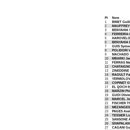
Pl
Nom
1
BINET Guil
2
MAUFFREY 
3
BENYAHIA S
4
FERREIRA-
5
HAROVELO
6
BENYAHIA 
7
GUIS Syme
8
POLIDORI V
9
MACHADO 
10
MBARKI Ja
11
FERRAS Ma
12
CHATAIGNO
13
ZINEDDINE 
14
RAOULT Fa
15
YERMOLOV
16
COPINET O
17
EL QOCH Il
18
MARZIN Phi
19
GUOI Olivie
20
MARCEL Jo
21
FISCHER T
22
MEZANGES 
23
PAGES Axe
24
TESSIER L
25
SANSONE 
26
SIVAPALAN 
27
CAGANI Gu