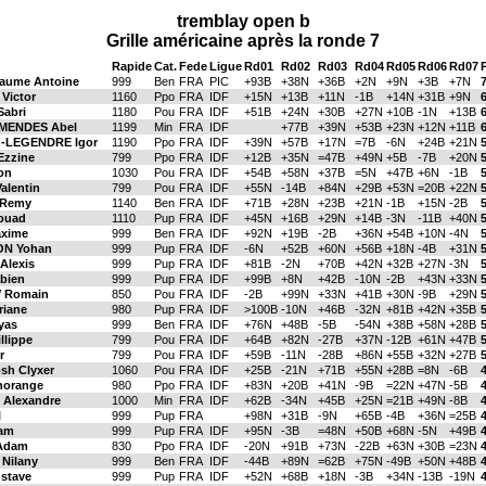
tremblay open b
Grille américaine après la ronde 7
Rapide
Cat.
Fede
Ligue
Rd01
Rd02
Rd03
Rd04
Rd05
Rd06
Rd07
laume Antoine
999
Ben
FRA
PIC
+93B
+38N
+36B
+2N
+9N
+3B
+7N
Victor
1160
Ppo
FRA
IDF
+15N
+13B
+11N
-1B
+14N
+31B
+9N
abri
1180
Pou
FRA
IDF
+51B
+24N
+30B
+27N
+10B
-1N
+13B
MENDES Abel
1199
Min
FRA
IDF
+77B
+39N
+53B
+23N
+12N
+11B
-LEGENDRE Igor
1190
Ppo
FRA
IDF
+39N
+57B
+17N
=7B
-6N
+24B
+21N
5
Ezzine
799
Ppo
FRA
IDF
+12B
+35N
=47B
+49N
+5B
-7B
+20N
5
on
1030
Pou
FRA
IDF
+54B
+58N
+37B
=5N
+47B
+6N
-1B
5
alentin
799
Pou
FRA
IDF
+55N
-14B
+84N
+29B
+53N
=20B
+22N
5
Remy
1140
Ben
FRA
IDF
+71B
+28N
+23B
+21N
-1B
+15N
-2B
ouad
1110
Pup
FRA
IDF
+45N
+16B
+29N
+14B
-3N
-11B
+40N
xime
999
Ben
FRA
IDF
+92N
+19B
-2B
+36N
+54B
+10N
-4N
N Yohan
999
Pup
FRA
IDF
-6N
+52B
+60N
+56B
+18N
-4B
+31N
Alexis
999
Pup
FRA
IDF
+81B
-2N
+70B
+42N
+32B
+27N
-3N
bien
999
Pup
FRA
IDF
+99B
+8N
+42B
-10N
-2B
+43N
+33N
 Romain
850
Pou
FRA
IDF
-2B
+99N
+33N
+41B
+30N
-9B
+29N
riane
980
Pup
FRA
IDF
>100B
-10N
+46B
-32N
+81B
+42N
+35B
yas
999
Ben
FRA
IDF
+76N
+48B
-5B
-54N
+38B
+58N
+28B
llippe
799
Pou
FRA
IDF
+64B
+82N
-27B
+37N
-12B
+61N
+47B
r
799
Pou
FRA
IDF
+59B
-11N
-28B
+86N
+55B
+32N
+27B
sh Clyxer
1060
Pou
FRA
IDF
+25B
-21N
+71B
+55N
+28B
=8N
-6B
4
horange
980
Ppo
FRA
IDF
+83N
+20B
+41N
-9B
=22N
+47N
-5B
4
Alexandre
1000
Min
FRA
IDF
+62B
-34N
+45B
+25N
=21B
+49N
-8B
4
l
999
Pup
FRA
+98N
+31B
-9N
+65B
-4B
+36N
=25B
4
iam
999
Pup
FRA
IDF
+95N
-3B
=48N
+50B
+68N
-5N
+49B
4
Adam
830
Ppo
FRA
IDF
-20N
+91B
+73N
-22B
+63N
+30B
=23N
4
Nilany
999
Ben
FRA
IDF
-44B
+89N
=62B
+75N
-49B
+50N
+48B
4
stave
999
Pup
FRA
IDF
+52N
+68B
+18N
-3B
+34N
-13B
-19N