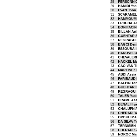
28
PERSONNIC 
29
HAMIDI Yan
30
EVAN John
31
SCARAMELL
32
HAMMOUMI 
33
LRHCHA A
34
BONIFACIN
35
BILLAN Art
36
GUEHTAR S
37
REGRAGUI 
38
BAGCI Den
39
ESSOUBAI 
40
HAROVELO
41
CHEVALERI
42
HACKEL Ma
43
CAO VAN T
44
MARTINEZ 
45
ABDI Assia
46
FARIBAUD P
47
BALFIN To
48
GUEHTAR F
49
REGRAGUI
50
TALEB Yaci
51
DRAME Ass
52
BENALI Ily
53
CHALUPNIA
54
CHERADI Y
55
OPOKU MA
56
DA SILVA Tr
57
TERNISIEN 
58
CHERADI S
59
NOROC Mar