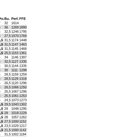
Pts
Bu.
Perf.
FFE
7
32
1614
6
36
1269
1890
6
32,5
1246
1795
6
27,5
1570
1769
,5
31,5
1174
1448
,5
31,5
1147
1463
,5
31,5
1145
1468
,5
25,5
1153
1361
5
34
1146
1397
5
32,5
1127
1335
5
30,5
1144
1335
5
30
1111
1298
5
28,5
1159
1259
5
28,5
1129
1318
5
26,5
1120
1296
5
26,5
1066
1250
5
25,5
1067
1296
5
25,5
1061
1253
5
24,5
1073
1273
,5
29,5
1043
1302
,5
29
1048
1295
,5
29
1018
1229
,5
28
1057
1262
,5
27,5
1000
1152
,5
23,5
1029
1217
,5
21,5
1000
1142
4
31,5
1002
1184