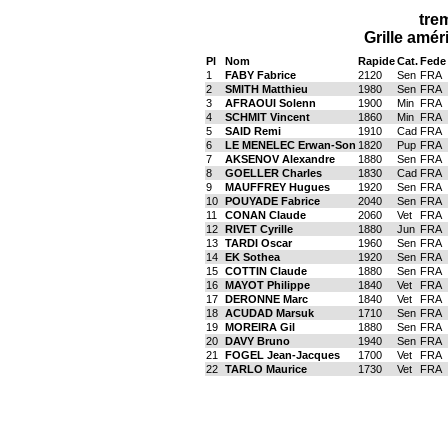
tre
Grille amér
Pl
Nom
Rapide
Cat.
Fede
1
FABY Fabrice
2120
Sen
FRA
2
SMITH Matthieu
1980
Sen
FRA
3
AFRAOUI Solenn
1900
Min
FRA
4
SCHMIT Vincent
1860
Min
FRA
5
SAID Remi
1910
Cad
FRA
6
LE MENELEC Erwan-Son
1820
Pup
FRA
7
AKSENOV Alexandre
1880
Sen
FRA
8
GOELLER Charles
1830
Cad
FRA
9
MAUFFREY Hugues
1920
Sen
FRA
10
POUYADE Fabrice
2040
Sen
FRA
11
CONAN Claude
2060
Vet
FRA
12
RIVET Cyrille
1880
Jun
FRA
13
TARDI Oscar
1960
Sen
FRA
14
EK Sothea
1920
Sen
FRA
15
COTTIN Claude
1880
Sen
FRA
16
MAYOT Philippe
1840
Vet
FRA
17
DERONNE Marc
1840
Vet
FRA
18
ACUDAD Marsuk
1710
Sen
FRA
19
MOREIRA Gil
1880
Sen
FRA
20
DAVY Bruno
1940
Sen
FRA
21
FOGEL Jean-Jacques
1700
Vet
FRA
22
TARLO Maurice
1730
Vet
FRA