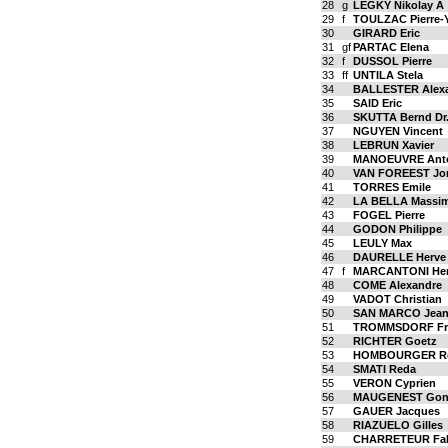
28
g
LEGKY Nikolay A
29
f
TOULZAC Pierre-
30
GIRARD Eric
31
gf
PARTAC Elena
32
f
DUSSOL Pierre
33
ff
UNTILA Stela
34
BALLESTER Alex
35
SAID Eric
36
SKUTTA Bernd Dr
37
NGUYEN Vincent
38
LEBRUN Xavier
39
MANOEUVRE Ant
40
VAN FOREEST Jo
41
TORRES Emile
42
LA BELLA Massim
43
FOGEL Pierre
44
GODON Philippe
45
LEULY Max
46
DAURELLE Herve
47
f
MARCANTONI He
48
COME Alexandre
49
VADOT Christian
50
SAN MARCO Jea
51
TROMMSDORF Fr
52
RICHTER Goetz
53
HOMBOURGER Re
54
SMATI Reda
55
VERON Cyprien
56
MAUGENEST Gon
57
GAUER Jacques
58
RIAZUELO Gilles
59
CHARRETEUR Fab