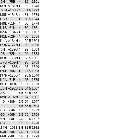
67N
-75B
4
32
1691
187B
>181N
4
32
1640
140N
+168B
4
31,5
1799
138N
=134B
4
31
1679
115B
4
30,5
1844
169B
-51N
4
30
1778
111B
-61N
4
30
1761
165N
+184B
4
30
1707
181B
-62N
4
30
1656
114N
>164N
4
29,5
1604
173N
=127N
4
29
1690
76N
+179B
4
29
1683
42B
-72N
4
29
1638
183B
+178N
4
28,5
1601
127B
+169N
4
28
1738
94N
+165B
4
28
1640
126B
-70N
4
27,5
1598
197N
+175B
4
25,5
1540
112N
-71B
4
25
1575
191B
-103N
3,5
37
1929
155N
+192B
3,5
34,5
1807
81B
3,5
34,5
1781
189B
<102N
3,5
34
1901
44B
-90N
3,5
34
1647
3,5
33,5
2303
99B
-84N
3,5
33
1773
87B
-86N
3,5
33
1756
91N
-80B
3,5
32,5
1727
85B
3,5
32
1778
154N
+193B
3,5
31,5
1662
153B
-79N
3,5
31
1733
144B
-98B
3,5
31
1728