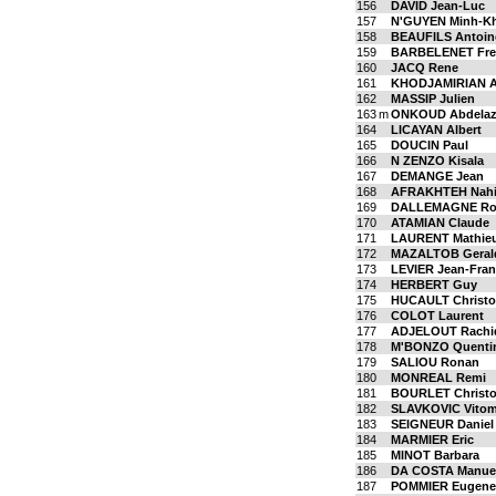
156
DAVID Jean-Luc
157
N'GUYEN Minh-K
158
BEAUFILS Antoin
159
BARBELENET Fre
160
JACQ Rene
161
KHODJAMIRIAN A
162
MASSIP Julien
163
m
ONKOUD Abdelaz
164
LICAYAN Albert
165
DOUCIN Paul
166
N ZENZO Kisala
167
DEMANGE Jean
168
AFRAKHTEH Nah
169
DALLEMAGNE Ro
170
ATAMIAN Claude
171
LAURENT Mathie
172
MAZALTOB Geral
173
LEVIER Jean-Fran
174
HERBERT Guy
175
HUCAULT Christ
176
COLOT Laurent
177
ADJELOUT Rachi
178
M'BONZO Quenti
179
SALIOU Ronan
180
MONREAL Remi
181
BOURLET Christ
182
SLAVKOVIC Vitom
183
SEIGNEUR Daniel
184
MARMIER Eric
185
MINOT Barbara
186
DA COSTA Manue
187
POMMIER Eugene