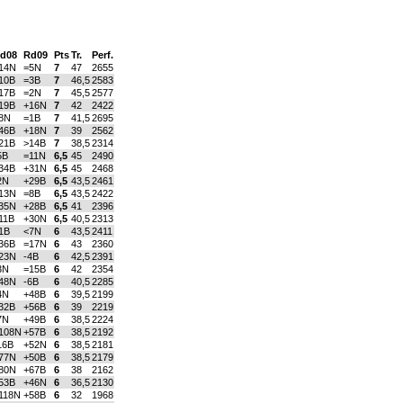
d08
Rd09
Pts
Tr.
Perf.
14N
=5N
7
47
2655
10B
=3B
7
46,5
2583
17B
=2N
7
45,5
2577
19B
+16N
7
42
2422
8N
=1B
7
41,5
2695
46B
+18N
7
39
2562
21B
>14B
7
38,5
2314
5B
=11N
6,5
45
2490
34B
+31N
6,5
45
2468
2N
+29B
6,5
43,5
2461
13N
=8B
6,5
43,5
2422
35N
+28B
6,5
41
2396
11B
+30N
6,5
40,5
2313
1B
<7N
6
43,5
2411
36B
=17N
6
43
2360
23N
-4B
6
42,5
2391
3N
=15B
6
42
2354
48N
-6B
6
40,5
2285
4N
+48B
6
39,5
2199
32B
+56B
6
39
2219
7N
+49B
6
38,5
2224
108N
+57B
6
38,5
2192
16B
+52N
6
38,5
2181
77N
+50B
6
38,5
2179
80N
+67B
6
38
2162
53B
+46N
6
36,5
2130
118N
+58B
6
32
1968