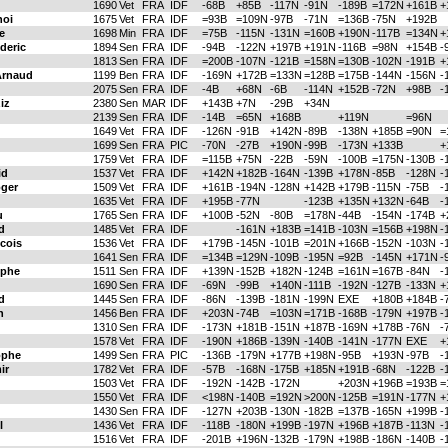
1690
Vet
FRA
IDF
-68B
+85B
-117N
-91N
-189B
=172N
+161B
+
hoi
1675
Vet
FRA
IDF
=93B
=109N
-97B
-71N
=136B
-75N
+192B
e
1698
Min
FRA
IDF
=75B
-115N
-131N
=160B
+190N
-117B
=134N
+
deric
1894
Sen
FRA
IDF
-94B
-122N
+197B
+191N
-116B
=98N
+154B
-
1813
Sen
FRA
IDF
=200B
-107N
-121B
=158N
=130B
-102N
-191B
+
rnaud
1199
Ben
FRA
IDF
-169N
+172B
=133N
=128B
=175B
-144N
-156N
-
2075
Sen
FRA
IDF
-4B
+68N
-6B
-114N
+152B
-72N
+98B
-
iz
2380
Sen
MAR
IDF
+143B
+7N
-29B
+34N
2139
Sen
FRA
IDF
-14B
=65N
+168B
+119N
=96N
1649
Vet
FRA
IDF
-126N
-91B
+142N
-89B
-138N
+185B
=90N
=
1699
Sen
FRA
PIC
-70N
-27B
+190N
-99B
-173N
+133B
+
1759
Vet
FRA
IDF
=115B
+75N
-22B
-59N
-100B
=175N
-130B
-
id
1537
Vet
FRA
IDF
+142N
+182B
-164N
-139B
+178N
-85B
-128N
-
ger
1509
Vet
FRA
IDF
+161B
-194N
-128N
+142B
+179B
-115N
-75B
-
1635
Vet
FRA
IDF
+195B
-77N
-123B
+135N
+132N
-64B
-
u
1765
Sen
FRA
IDF
+100B
-52N
-80B
=178N
-44B
-154N
-174B
+
d
1485
Vet
FRA
IDF
-161N
+183B
=141B
-103N
=156B
+198N
-
cois
1536
Vet
FRA
IDF
+179B
-145N
-101B
=201N
+166B
-152N
-103N
-
1641
Sen
FRA
IDF
=134B
=129N
-109B
-195N
=92B
-145N
+171N
-
ophe
1511
Sen
FRA
IDF
+139N
-152B
+182N
-124B
=161N
=167B
-84N
-
1690
Sen
FRA
IDF
-69N
-99B
+140N
-111B
-192N
-127B
-133N
+
d
1445
Sen
FRA
IDF
-86N
-139B
-181N
-199N
EXE
+180B
+184B
-
n
1456
Ben
FRA
IDF
+203N
-74B
=103N
=171B
-168B
-179N
+197B
-
1310
Sen
FRA
IDF
-173N
+181B
-151N
+187B
-169N
+178B
-76N
-
1578
Vet
FRA
IDF
-190N
+186B
-139N
-140B
-141N
-177N
EXE
+
ophe
1499
Sen
FRA
PIC
-136B
-179N
+177B
+198N
-95B
+193N
-97B
-
ir
1782
Vet
FRA
IDF
-57B
-168N
-175B
+185N
+191B
-68N
-122B
-
1503
Vet
FRA
IDF
-192N
-142B
-172N
+203N
+196B
=193B
=
1550
Vet
FRA
IDF
<198N
-140B
=192N
>200N
-125B
=191N
-177N
+
1430
Sen
FRA
IDF
-127N
+203B
-130N
-182B
=137B
-165N
+199B
-
l
1436
Vet
FRA
IDF
-118B
-180N
+199B
-197N
+196B
+187B
-113N
-
1516
Vet
FRA
IDF
-201B
+196N
-132B
-179N
+198B
-186N
-140B
-