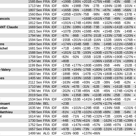
1585
Ben
FRA
IDF
+199B
-195N
+201B
+175N
+49B
-43N
-68B
-
1713
Vet
FRA
IDF
-60N
+198B
-79N
-27B
+184N
-119B
-101N
+
1807
Sen
FRA
IDF
+165B
-26N
+189B
-77N
=87N
=88B
<56N
-
1560
Ben
FRA
IDF
+185B
=150N
-75B
-98N
-90B
+176N
-137B
+
ancois
1744
Vet
FRA
IDF
-111N
+169B
=161N
+75B
-49N
+168B
=
1812
Sen
FRA
IDF
=191N
=174B
=149N
-88B
+102N
=96B
-63N
+
NT Claude
1669
Sen
FRA
IDF
-123N
-108N
+185B
-73B
=160N
=141B
+167N
+
1821
Sen
FRA
IDF
=107B
-200N
+158B
-40N
+154B
-33N
-149B
=
1794
Vet
FRA
IDF
-67N
-86B
+187N
-151B
+133N
-170B
+120N
+
1594
Sen
FRA
IDF
-155B
+201N
=161B
-116N
-132B
-166N
+176B
=
rre
1804
Sen
FRA
IDF
=174N
+154B
-58B
-35N
-149B
=121N
=158B
+
chel
1681
Sen
FRA
IDF
+71B
-146N
-119B
-72N
-170B
+201N
+194B
-
1588
Sen
FRA
IDF
+181N
-117B
-193N
=190B
=157N
+192B
+153N
-
1708
Sen
FRA
IDF
-82N
-92N
-155B
-102B
=185N
+190B
+127N
=
1754
Vet
FRA
IDF
=80B
+196N
+165B
<71N
=189N
-
1199
Ben
FRA
IDF
-175B
+177N
+180B
+168N
-35B
-44N
-152B
-
Valery
1424
Sen
FRA
IDF
-197B
+184N
-176B
+180N
-147B
-101N
+187N
+
1803
Vet
FRA
IDF
-189B
-95N
-147B
=172N
+180B
=130N
-121B
+
ues
1405
Vet
FRA
IDF
-168B
+183N
-165B
-169N
+199B
+197N
-145B
+
2112
Sen
FRA
IDF
-163N
+69B
+93N
=12B
-38N
-54B
-62N
+
1710
Vet
FRA
IDF
+91N
=67B
-31N
-62B
-96N
+161B
-92B
-
1786
Vet
FRA
IDF
-202N
+173B
=85N
-42B
-45N
+174B
+142N
-
2019
Sen
ITA
-30N
+135B
-38N
=110B
+93N
-25B
-55N
+
t
1534
Sen
FRA
IDF
+193N
-153B
+141N
-148B
+140N
=65B
-51N
-
inaert
2053
Min
BEL
=23B
+147N
+117N
+64B
rdan
1635
Vet
FRA
IDF
-83N
+101N
=129B
-65B
+134N
-56B
+131N
-
atthieu
1788
Sen
FRA
IDF
-81N
=127B
+102N
+203B
+88N
-38B
-54N
-
l
1614
Vet
FRA
IDF
-66B
-71N
+179B
+132N
=72B
-100N
+114B
-
1730
Sen
FRA
IDF
-44B
+175N
=61N
-50B
-162N
+173B
+139N
-
1752
Sen
FRA
IDF
-65B
+147N
=44B
=57N
-108B
=97N
-136B
-
1657
Sen
FRA
IDF
=97B
-134N
-73N
+103B
-131N
+171B
-159N
+
m
1499
Vet
ALG
IDF
+133N
-90B
+137N
=86N
+