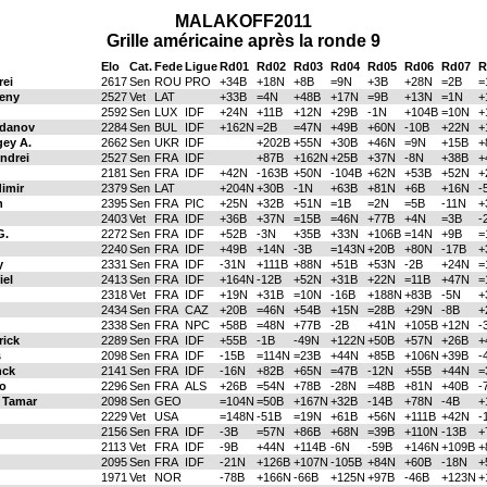
MALAKOFF2011
Grille américaine après la ronde 9
Elo
Cat.
Fede
Ligue
Rd01
Rd02
Rd03
Rd04
Rd05
Rd06
Rd07
R
ei
2617
Sen
ROU
PRO
+34B
+18N
+8B
=9N
+3B
+28N
=2B
=
eny
2527
Vet
LAT
+33B
=4N
+48B
+17N
=9B
+13N
=1N
+
2592
Sen
LUX
IDF
+24N
+11B
+12N
+29B
-1N
+104B
=10N
+
rdanov
2284
Sen
BUL
IDF
+162N
=2B
=47N
+49B
+60N
-10B
+22N
+
ey A.
2662
Sen
UKR
IDF
+202B
+55N
+30B
+46N
=9N
+15B
+
drei
2527
Sen
FRA
IDF
+87B
+162N
+25B
+37N
-8N
+38B
+
2181
Sen
FRA
IDF
+42N
-163B
+50N
-104B
+62N
+53B
+52N
+
imir
2379
Sen
LAT
+204N
+30B
-1N
+63B
+81N
+6B
+16N
-
h
2395
Sen
FRA
PIC
+25N
+32B
+51N
=1B
=2N
=5B
-11N
+
2403
Vet
FRA
IDF
+36B
+37N
=15B
=46N
+77B
+4N
=3B
-
G.
2272
Sen
FRA
IDF
+52B
-3N
+35B
+33N
+106B
=14N
+9B
=
2240
Sen
FRA
IDF
+49B
+14N
-3B
=143N
+20B
+80N
-17B
+
y
2331
Sen
FRA
IDF
-31N
+111B
+88N
+51B
+53N
-2B
+24N
=
iel
2413
Sen
FRA
IDF
+164N
-12B
+52N
+31B
+22N
=11B
+47N
=
2318
Vet
FRA
IDF
+19N
+31B
=10N
-16B
+188N
+83B
-5N
+
2434
Sen
FRA
CAZ
+20B
=46N
+54B
+15N
=28B
+29N
-8B
+
2338
Sen
FRA
NPC
+58B
=48N
+77B
-2B
+41N
+105B
+12N
-
ick
2289
Sen
FRA
IDF
+55B
-1B
-49N
+122N
+50B
+57N
+26B
+
s
2098
Sen
FRA
IDF
-15B
=114N
=23B
+44N
+85B
+106N
+39B
-
nck
2141
Sen
FRA
IDF
-16N
+82B
+65N
=47B
-12N
+55B
+44N
=
o
2296
Sen
FRA
ALS
+26B
=54N
+78B
-28N
=48B
+81N
+40B
-
 Tamar
2098
Sen
GEO
=104N
=50B
+167N
+32B
-14B
+78N
-4B
+
2229
Vet
USA
=148N
-51B
=19N
+61B
+56N
+111B
+42N
-
2156
Sen
FRA
IDF
-3B
=57N
+86B
+68N
=39B
+110N
-13B
+
2113
Vet
FRA
IDF
-9B
+44N
+114B
-6N
-59B
+146N
+109B
+
2095
Sen
FRA
IDF
-21N
+126B
+107N
-105B
+84N
+60B
-18N
+
1971
Vet
NOR
-78B
+166N
-66B
+125N
+97B
-46B
+123N
+