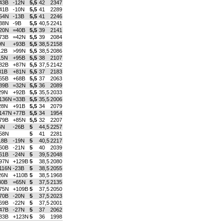
43B
-12N
5,5
42
2347
41B
-10N
5,5
41
2289
54N
-13B
5,5
41
2246
38N
-9B
5,5
40,5
2241
20N
=40B
5,5
39
2141
73B
=42N
5,5
39
2084
9N
+93B
5,5
38,5
2158
12B
>99N
5,5
38,5
2086
15N
+95B
5,5
38
2107
82B
+87N
5,5
37,5
2142
31B
+81N
5,5
37
2183
65B
+68B
5,5
37
2063
89B
=32N
5,5
36
2089
29N
+92B
5,5
35,5
2033
136N
=33B
5,5
35,5
2006
28N
+91B
5,5
34
2079
147N
+77B
5,5
34
1954
79B
+85N
5,5
32
2207
6N
-26B
5
44,5
2257
58N
5
41
2281
18B
-19N
5
40,5
2217
60B
-21N
5
40
2039
61B
-24N
5
39,5
2048
97N
+129B
5
38,5
2080
116N
-23B
5
38,5
2055
26N
+110B
5
38,5
1968
30B
=65N
5
37,5
2135
75N
+109B
5
37,5
2050
70B
-20N
5
37,5
2023
69B
-22N
5
37,5
2001
47B
-27N
5
37
2062
83B
+123N
5
36
1998