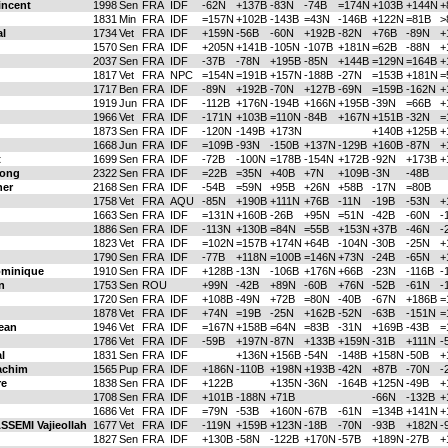
incent
1998
Sen
FRA
IDF
-62N
+137B
-83N
-74B
=174N
+103B
+144N
+
1831
Min
FRA
IDF
=157N
+102B
-143B
=43N
-146B
+122N
=81B
>
l
1734
Vet
FRA
IDF
+159N
-56B
-60N
+192B
-82N
+76B
-89N
+
1570
Sen
FRA
IDF
+205N
+141B
-105N
-107B
+181N
=62B
-88N
+
2037
Sen
FRA
IDF
-37B
-78N
+195B
-85N
+144B
=129N
=164B
+
1817
Vet
FRA
NPC
=154N
=191B
+157N
-188B
-27N
=153B
+181N
=
1717
Ben
FRA
IDF
-89N
+192B
-70N
+127B
-69N
=159B
-162N
+
1919
Jun
FRA
IDF
-112B
+176N
-194B
+166N
+195B
-39N
=66B
+
1966
Vet
FRA
IDF
-171N
+103B
=110N
-84B
+167N
+151B
-32N
=
1873
Sen
FRA
IDF
-120N
-149B
+173N
+140B
+125B
+
1668
Jun
FRA
IDF
=109B
-93N
-150B
+137N
-129B
+160B
-87N
+
t
1699
Sen
FRA
IDF
-72B
-100N
=178B
-154N
+172B
-92N
+173B
+
ong
2322
Sen
FRA
IDF
=22B
=35N
+40B
+7N
+109B
-3N
-48B
her
2168
Sen
FRA
IDF
-54B
=59N
+95B
+26N
+58B
-17N
=80B
1758
Vet
FRA
AQU
-85N
+190B
+111N
+76B
-11N
-19B
-53N
+
1663
Sen
FRA
IDF
=131N
+160B
-26B
+95N
=51N
-42B
-60N
-
1886
Sen
FRA
IDF
-113N
+130B
=84N
=55B
+153N
+37B
-46N
-
1823
Vet
FRA
IDF
=102N
=157B
+174N
+64B
-104N
-30B
-25N
+
1790
Sen
FRA
IDF
-77B
+118N
=100B
=146N
+73N
-24B
-65N
+
minique
1910
Sen
FRA
IDF
+128B
-13N
-106B
+176N
+66B
-23N
-116B
-
n
1753
Sen
ROU
+99N
-42B
+89N
-60B
+76N
-52B
-61N
-
1720
Sen
FRA
IDF
+108B
-49N
+72B
=80N
-40B
-67N
+186B
=
1878
Vet
FRA
IDF
+74N
=19B
-25N
+162B
-52N
-63B
-151N
=
ean
1946
Vet
FRA
IDF
=167N
+158B
=64N
=83B
-31N
+169B
-43B
=
1786
Vet
FRA
IDF
-59B
+197N
-87N
+133B
+159N
-31B
+111N
-
l
1831
Sen
FRA
IDF
+136N
+156B
-54N
-148B
+158N
-50B
+
chim
1565
Pup
FRA
IDF
+186N
-110B
+198N
+193B
-42N
+87B
-70N
-
re
1838
Sen
FRA
IDF
+122B
+135N
-36N
-164B
+125N
-49B
+
1708
Sen
FRA
IDF
+101B
-188N
+71B
-66N
-132B
+
1686
Vet
FRA
IDF
=79N
-53B
+160N
-67B
-61N
=134B
+141N
+
EMI Vajieollah
1677
Vet
FRA
IDF
-119N
+159B
+123N
-18B
-70N
-93B
+182N
-
1827
Sen
FRA
IDF
+130B
-58N
-122B
+170N
-57B
+189N
-27B
+