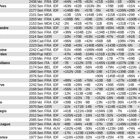
2436
Vet
FRA
IDF
+64N
=47B
+81N
+21B
=16N
-1B
=30N
+
Yves
2292
Sen
FRA
IDF
+63N
+62B
+163N
-3N
+78B
-16B
=31N
+
2177
Sen
FRA
IDF
+146B
-8N
+57B
-5N
+67B
+109N
=28B
+
2101
Sen
MDA
+13B
-15N
+144B
-14N
+115B
+116N
=29B
+
2203
Vet
FRA
LAN
+188B
-9N
+59B
-22N
+54B
=91N
+100B
=
2153
Sen
MDA
CAZ
-2N
+61B
+67N
-11B
-83N
+131B
+71N
+
andre
2160
Sen
FRA
IDF
-1N
+60B
+62N
-163B
+65N
=82B
+85N
-
2050
Sen
FRA
IDF
=38N
=104B
-11N
+134B
+139N
=69B
+72N
-
.
2114
Sen
GER
-10N
+70B
=53N
+119B
-47N
+51B
+91B
-
2208
Cad
FRA
IDF
+96N
-10B
+42N
+56B
-6B
-108N
=79N
+
2223
Sen
FRA
IDF
=35B
=43N
+146B
=58N
+143B
+150N
-6N
-
oine
2242
Cad
FRA
IDF
-51N
+89B
=188N
+69B
=24N
+99B
-19N
=
rden
2060
Pup
NED
-47N
+84B
-104N
+131B
+113N
+70B
-21N
+
1728
Min
FRA
IDF
=53N
=79B
+82N
+70B
-17B
=77N
+59B
-
iliano
2028
Sen
ITA
IDF
-7B
+112N
-37B
+145N
+118B
+107N
-23B
+
2174
Sen
BEL
IDF
=50N
=38B
-56N
=93B
+79N
+124B
+115N
-
1890
Sen
FRA
IDF
+152N
-25B
=153N
-19B
+171N
+139B
-20B
+
2076
Sen
FRA
IDF
+90N
+145B
=61B
+86N
+
2268
Sen
FRA
IDF
+88N
=16B
+76N
=10B
-5B
+27N
+108B
-
rve
2242
Sen
FRA
IDF
+40B
=28N
=4B
=20N
+36B
+59N
-14B
=
2168
Sen
FRA
IDF
+56N
=17B
-2N
+79B
=21N
+89B
+104N
-
2055
Sen
FRA
IDF
-12N
+113B
+18B
-4N
-124N
+128B
+119N
+
n
2015
Sen
FRA
IDF
=43B
=22N
-7B
+152N
-18N
+84B
+117N
+
o
2059
Vet
FRA
IDF
+39B
+23N
-9B
-13N
=107B
-36N
+147B
=
2070
Sen
GER
-11N
+171B
-14B
+75N
+114B
+112N
-7B
+
gis
1886
Sen
FRA
IDF
=41B
+121N
=36B
+194N
-13B
-7N
+106B
-
2012
Sen
FRA
IDF
+105N
=21B
-16N
+117B
-32N
+143N
+150B
-
2085
Sen
FRA
BNO
-18N
+83B
-5B
=108N
+71B
-20N
+146B
=
zague
2007
Sen
FRA
AUV
-48B
+94N
+43B
-37N
-23B
+149N
>126B
+
1976
Vet
FRA
AUV
+182N
=24B
-30N
=153B
+123N
-18B
+74N
+
2105
Sen
FRA
IDF
-17N
+123B
+134N
=38B
-105N
+86B
+82N
=
rice
1977
Sen
FRA
IDF
+116N
=105B
-32N
+167B
+25N
-47B
-41N
=