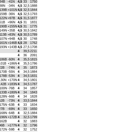
84B
-41N
4,5
33
1750
88N
-34N
4,5
32,5
1888
139B
=101N
4,5
32,5
1844
159B
-36N
4,5
32,5
1793
122N
=97B
4,5
31,5
1877
51B
=96N
4,5
31
1831
190B
+155N
4,5
31
1775
149N
<35B
4,5
30,5
1842
113B
=83N
4,5
30,5
1789
107N
=94B
4,5
30
1748
161N
>146B
4,5
28
1762
193N
+143B
4,5
27,5
1708
4
39,5
2211
4
36
2091
186B
-60N
4
35,5
1815
101B
+186N
4
35,5
1786
22B
-74N
4
35
1873
170B
-55N
4
34,5
1884
178B
-53N
4
34,5
1831
130N
+170N
4
34,5
1801
142B
+183N
4
34,5
1787
100N
-76B
4
34
1857
133B
+180N
4
34
1843
128N
-66B
4
34
1828
52B
-73N
4
33,5
1844
175N
-63B
4
33
1834
27B
-69N
4
33
1650
168N
-64B
4
32,5
1884
196N
+172B
4
32,5
1799
162B
4
32
1883
96B
>177N
4
32
1796
172N
-59B
4
32
1752