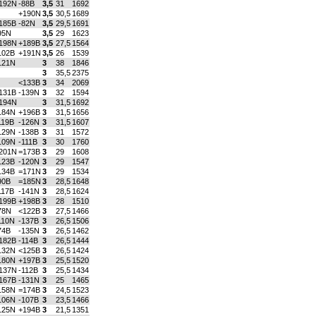
192N
-88B
3,5
31
1692
+190N
3,5
30,5
1689
185B
-82N
3,5
29,5
1691
95N
3,5
29
1623
198N
+189B
3,5
27,5
1564
102B
+191N
3,5
26
1539
121N
3
38
1846
3
35,5
2375
<133B
3
34
2069
131B
-139N
3
32
1594
194N
3
31,5
1692
184N
+196B
3
31,5
1656
119B
-126N
3
31,5
1607
129N
-138B
3
31
1572
109N
-111B
3
30
1760
201N
=173B
3
29
1608
123B
-120N
3
29
1547
134B
=171N
3
29
1534
90B
=185N
3
28,5
1648
117B
-141N
3
28,5
1624
199B
+198B
3
28
1510
78N
<122B
3
27,5
1466
110N
-137B
3
26,5
1506
74B
-135N
3
26,5
1462
182B
-114B
3
26,5
1444
132N
<125B
3
26,5
1424
180N
+197B
3
25,5
1520
137N
-112B
3
25,5
1434
167B
-131N
3
25
1465
158N
=174B
3
24,5
1523
106N
-107B
3
23,5
1466
125N
+194B
3
21,5
1351