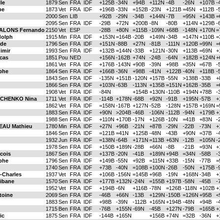
le
1879
Sen
FRA
IDF
+125B
-34N
+94B
+112N
-4B
-26N
+107B
-
pe
1873
Vet
FRA
IDF
+196B
-33N
=152B
-23N
+121B
=45N
+112B
-
2000
Sen
LIB
+92B
-29N
-34B
+144N
-7B
=95N
+143B
=
2095
Sen
FRA
IDF
-29B
+72N
+200B
-8N
-80B
+114N
+129B
-
ALONS Fernando
2150
Vet
ESP
-28B
+80N
=115B
-109N
+68B
-148N
+170N
=
olph
1915
Min
FRA
IDF
+153N
=164B
-20B
+149N
-34B
=147N
+110B
=
ude
1796
Sen
FRA
IDF
+151N
-88B
+27N
-81B
-111N
+120B
=99N
=
imir
1993
Sen
FRA
IDF
+132B
=144N
-33B
+121N
-30N
+113B
=69N
+
cas
1851
Pou
NED
+156N
-162B
+74N
-24B
-64N
+182B
+124N
+
1861
Vet
FRA
IDF
+176B
-143N
+90B
-39N
+98B
=35N
=67B
-
phe
1864
Sen
FRA
IDF
+166B
-36N
+98B
-41N
+122B
-40N
+118B
-
1843
Sen
FRA
IDF
-135N
+151B
-120N
+157B
-55N
>138B
-33B
+
1866
Sen
FRA
IDF
+103N
-63B
-113N
+135B
=151N
+162B
-35B
=
1908
Vet
FRA
IDF
-84N
+154B
+130N
-110B
+194N
+78B
-
CHENKO Nina
1711
Vet
FRA
IDF
-114B
+178N
-68B
+92N
-91B
+195N
-57B
+
1862
Vet
FRA
IDF
=158N
-167B
+127N
-52B
-128N
+157B
+169N
=
1883
Sen
FRA
IDF
+90N
>204B
-46B
-106N
-112B
-94N
+179B
+
1988
Sen
FRA
IDF
+110N
+170B
-17N
+126B
-10N
=41B
+83N
-
EAU Mathieu
1780
Min
FRA
IDF
+27N
+96B
-21N
+87B
-29N
-22B
-73N
+
1846
Sen
FRA
IDF
=121B
=41N
+125B
-48N
-43B
+90N
=37B
-
1932
Jun
FRA
IDF
=138N
-64B
+171N
=113B
+63N
-12B
=105N
-
1978
Sen
FRA
IDF
+150B
+189N
-28B
+66N
-8B
-21B
=93N
+
cois
1867
Sen
FRA
IDF
+137B
-20N
-41B
+189N
+94B
=34N
-58B
-
phe
1796
Sen
FRA
IDF
+149B
-55N
+92B
=115N
+33B
-15N
-77B
=
1740
Sen
FRA
IDF
+73B
-40N
=108B
+100N
-26B
-50N
+175B
-
Charles
1937
Vet
FRA
IDF
+106B
-156N
=145B
+96B
-19N
+168N
-34B
+
ibane
1570
Sen
FRA
IDF
+177B
+132N
-24N
=155B
+197B
-58N
-45B
-
1952
Vet
FRA
IDF
+194B
-6N
+116B
-78N
=126B
-118N
+102B
+
toine
2069
Sen
FRA
IDF
-46B
+66N
-13B
+129N
-150B
=126N
+95B
<
1883
Sen
FRA
IDF
+98B
-39N
-112B
+165N
+194B
-48N
+94B
-
1715
Ben
FRA
IDF
-76B
+155N
-69N
-45B
+127N
-79B
=165B
+
ic
1875
Sen
FRA
IDF
-144B
+165N
+156B
+74N
=32B
-36N
+