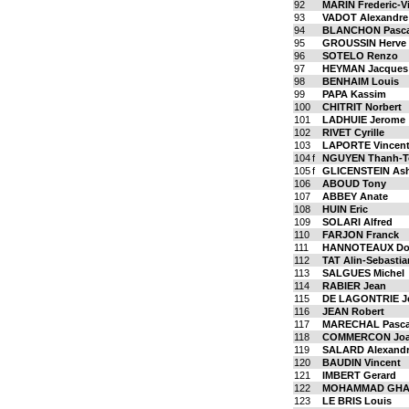
92
MARIN Frederic-V
93
VADOT Alexandre
94
BLANCHON Pasca
95
GROUSSIN Herve
96
SOTELO Renzo
97
HEYMAN Jacques
98
BENHAIM Louis
99
PAPA Kassim
100
CHITRIT Norbert
101
LADHUIE Jerome
102
RIVET Cyrille
103
LAPORTE Vincen
104
f
NGUYEN Thanh-T
105
f
GLICENSTEIN As
106
ABOUD Tony
107
ABBEY Anate
108
HUIN Eric
109
SOLARI Alfred
110
FARJON Franck
111
HANNOTEAUX Do
112
TAT Alin-Sebastia
113
SALGUES Michel
114
RABIER Jean
115
DE LAGONTRIE J
116
JEAN Robert
117
MARECHAL Pasca
118
COMMERCON Joa
119
SALARD Alexand
120
BAUDIN Vincent
121
IMBERT Gerard
122
MOHAMMAD GHASS
123
LE BRIS Louis