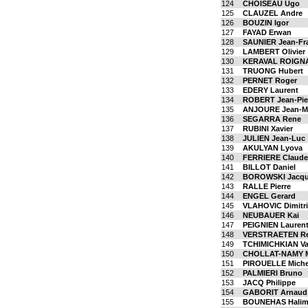
124
CHOISEAU Ugo
125
CLAUZEL Andre
126
BOUZIN Igor
127
FAYAD Erwan
128
SAUNIER Jean-Fr
129
LAMBERT Olivier
130
KERAVAL ROIGNA
131
TRUONG Hubert
132
PERNET Roger
133
EDERY Laurent
134
ROBERT Jean-Pie
135
ANJOURE Jean-Mi
136
SEGARRA Rene
137
RUBINI Xavier
138
JULIEN Jean-Luc
139
AKULYAN Lyova
140
FERRIERE Claude-
141
BILLOT Daniel
142
BOROWSKI Jacq
143
RALLE Pierre
144
ENGEL Gerard
145
VLAHOVIC Dimitri
146
NEUBAUER Kai
147
PEIGNIEN Lauren
148
VERSTRAETEN Re
149
TCHIMICHKIAN Va
150
CHOLLAT-NAMY M
151
PIROUELLE Miche
152
PALMIERI Bruno
153
JACQ Philippe
154
GABORIT Arnaud
155
BOUNEHAS Hali