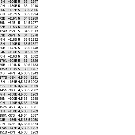
49N
+106B
5
36
1947
50N
+130B
5
36
1910
66N
+132B
5
35,5
2006
68N
+117N
5
35,5
1994
72B
+119N
5
34,5
1989
39N
=54B
5
34,5
1977
62B
+115N
5
34,5
1942
124B
-25N
5
34,5
1913
63B
-39N
5
34
1978
57N
+118B
5
33,5
1932
56N
+140B
5
33,5
1827
86B
+142N
5
33,5
1748
64N
+136B
5
31,5
1892
33N
+116B
5
31
1882
179N
+108B
5
31
1826
55B
+124N
5
30,5
1783
135B
+113N
5
30
1767
24B
-44N
4,5
38,5
1943
177B
=89N
4,5
38
1951
45N
+154B
4,5
37,5
1902
25B
+151N
4,5
37
1959
145N
-38B
4,5
36,5
2002
37N
+158B
4,5
36
1903
59N
=100B
4,5
35
1988
92N
+149B
4,5
35
1898
152N
-45B
4,5
35
1881
71N
+150B
4,5
35
1769
150N
-37B
4,5
34
1857
93B
+156N
4,5
33,5
1950
40N
=78B
4,5
33,5
1874
174N
+147B
4,5
33,5
1753
151B
-43N
4,5
33
1903