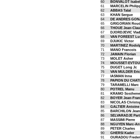
60
BONVALOT Isabel
61
MARCELIN Philip
62
ABBAS Talal
63
KHAN Sergue
64
DE ANDRES GON
65
GRIGORIAN Roud
66
THOUE Jean-Cla
67
DJORDJEVIC Vlad
68
VAN FOREEST Lu
69
DJUKIC Victor
70
MARTINEZ Rodol
71
MANO Francois
72
JAMAIN Florian
73
MOLET Asher
74
MOUSSET-EVTOU
75
DUGET Long Jc
76
VAN MULDER Eric
77
IASMAN Inna
78
PAPION DU CHAT
79
TARAMELLI Marc
80
POTREL Manu
81
KRAMO Sosthene
82
BOYER Jean-Fran
83
NICOLAS Christo
84
GALTIER Antoine
85
BARCHILON Jean-
86
SELVARADJE Part
87
MASSIMI Pierre
88
NGUYEN Marc-An
89
PETER Charles
90
GHERSI Kader
91
OURADOU Freder