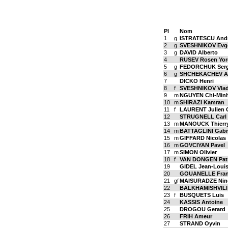
Pl
Nom
1
g
ISTRATESCU Andr
2
g
SVESHNIKOV Evg
3
g
DAVID Alberto
4
RUSEV Rosen Yo
5
g
FEDORCHUK Serg
6
g
SHCHEKACHEV An
7
DICKO Henri
8
f
SVESHNIKOV Vlad
9
m
NGUYEN Chi-Min
10
m
SHIRAZI Kamran
11
f
LAURENT Julien 
12
STRUGNELL Carl
13
m
MANOUCK Thierr
14
m
BATTAGLINI Gabr
15
m
GIFFARD Nicolas
16
m
GOVCIYAN Pavel
17
m
SIMON Olivier
18
f
VAN DONGEN Patr
19
GIDEL Jean-Loui
20
GOUANELLE Fra
21
gf
MAISURADZE Nin
22
BALKHAMISHVILI
23
f
BUSQUETS Luis
24
KASSIS Antoine
25
DROGOU Gerard
26
FRIH Ameur
27
STRAND Oyvin