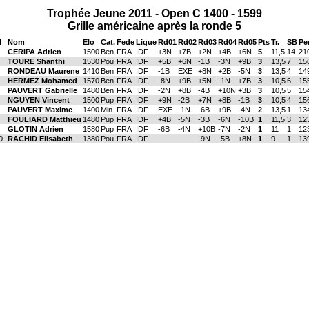
Trophée Jeune 2011 - Open C 1400 - 1599
Grille américaine après la ronde 5
l
Nom
Elo
Cat.
Fede
Ligue
Rd01
Rd02
Rd03
Rd04
Rd05
Pts
Tr.
SB
Per
CERIPA Adrien
1500
Ben
FRA
IDF
+3N
+7B
+2N
+4B
+6N
5
11,5
14
21
TOURE Shanthi
1530
Pou
FRA
IDF
+5B
+6N
-1B
-3N
+9B
3
13,5
7
15
RONDEAU Maurene
1410
Ben
FRA
IDF
-1B
EXE
+8N
+2B
-5N
3
13,5
4
14
HERMEZ Mohamed
1570
Ben
FRA
IDF
-8N
+9B
+5N
-1N
+7B
3
10,5
6
15
PAUVERT Gabrielle
1480
Ben
FRA
IDF
-2N
+8B
-4B
+10N
+3B
3
10,5
5
15
NGUYEN Vincent
1500
Pup
FRA
IDF
+9N
-2B
+7N
+8B
-1B
3
10,5
4
15
PAUVERT Maxime
1400
Min
FRA
IDF
EXE
-1N
-6B
+9B
-4N
2
13,5
1
13
FOULIARD Matthieu
1480
Pup
FRA
IDF
+4B
-5N
-3B
-6N
-10B
1
11,5
3
12
GLOTIN Adrien
1580
Pup
FRA
IDF
-6B
-4N
+10B
-7N
-2N
1
11
1
12
0
RACHID Elisabeth
1380
Pou
FRA
IDF
-9N
-5B
+8N
1
9
1
13