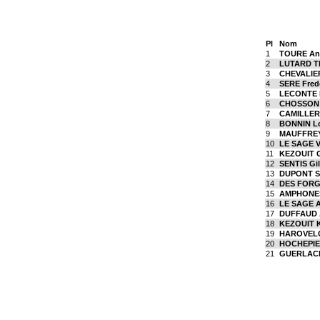
Pl
Nom
1
TOURE An
2
LUTARD T
3
CHEVALIER
4
SERE Fred
5
LECONTE N
6
CHOSSON 
7
CAMILLERI
8
BONNIN L
9
MAUFFREY 
10
LE SAGE V
11
KEZOUIT G
12
SENTIS Gil
13
DUPONT S
14
DES FORGE
15
AMPHONES
16
LE SAGE A
17
DUFFAUD A
18
KEZOUIT K
19
HAROVELO
20
HOCHEPIE
21
GUERLACH