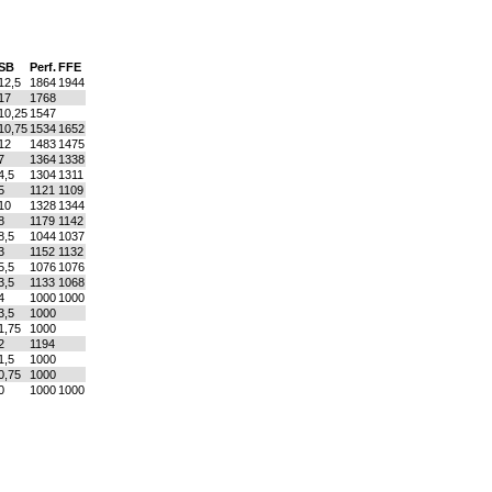
SB
Perf.
FFE
12,5
1864
1944
17
1768
10,25
1547
10,75
1534
1652
12
1483
1475
7
1364
1338
4,5
1304
1311
5
1121
1109
10
1328
1344
8
1179
1142
8,5
1044
1037
3
1152
1132
5,5
1076
1076
3,5
1133
1068
4
1000
1000
3,5
1000
1,75
1000
2
1194
1,5
1000
0,75
1000
0
1000
1000