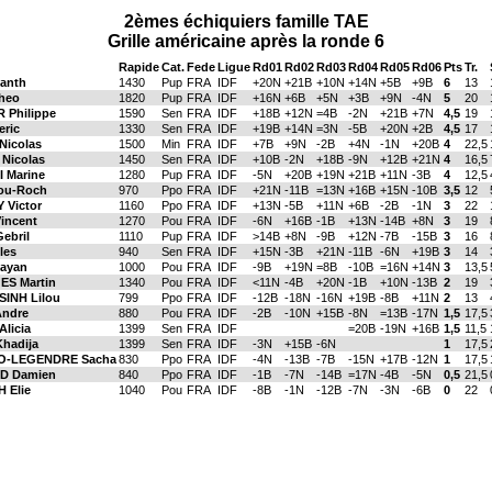
2èmes échiquiers famille TAE
Grille américaine après la ronde 6
Rapide
Cat.
Fede
Ligue
Rd01
Rd02
Rd03
Rd04
Rd05
Rd06
Pts
Tr.
anth
1430
Pup
FRA
IDF
+20N
+21B
+10N
+14N
+5B
+9B
6
13
heo
1820
Pup
FRA
IDF
+16N
+6B
+5N
+3B
+9N
-4N
5
20
 Philippe
1590
Sen
FRA
IDF
+18B
+12N
=4B
-2N
+21B
+7N
4,5
19
eric
1330
Sen
FRA
IDF
+19B
+14N
=3N
-5B
+20N
+2B
4,5
17
icolas
1500
Min
FRA
IDF
+7B
+9N
-2B
+4N
-1N
+20B
4
22,5
Nicolas
1450
Sen
FRA
IDF
+10B
-2N
+18B
-9N
+12B
+21N
4
16,5
 Marine
1280
Pup
FRA
IDF
-5N
+20B
+19N
+21B
+11N
-3B
4
12,5
ou-Roch
970
Ppo
FRA
IDF
+21N
-11B
=13N
+16B
+15N
-10B
3,5
12
Victor
1160
Ppo
FRA
IDF
+13N
-5B
+11N
+6B
-2B
-1N
3
22
incent
1270
Pou
FRA
IDF
-6N
+16B
-1B
+13N
-14B
+8N
3
19
ebril
1110
Pup
FRA
IDF
>14B
+8N
-9B
+12N
-7B
-15B
3
16
les
940
Sen
FRA
IDF
+15N
-3B
+21N
-11B
-6N
+19B
3
14
ayan
1000
Pou
FRA
IDF
-9B
+19N
=8B
-10B
=16N
+14N
3
13,5
S Martin
1340
Pou
FRA
IDF
<11N
-4B
+20N
-1B
+10N
-13B
2
19
INH Lilou
799
Ppo
FRA
IDF
-12B
-18N
-16N
+19B
-8B
+11N
2
13
ndre
880
Pou
FRA
IDF
-2B
-10N
+15B
-8N
=13B
-17N
1,5
17,5
licia
1399
Sen
FRA
IDF
=20B
-19N
+16B
1,5
11,5
hadija
1399
Sen
FRA
IDF
-3N
+15B
-6N
1
17,5
-LEGENDRE Sacha
830
Ppo
FRA
IDF
-4N
-13B
-7B
-15N
+17B
-12N
1
17,5
D Damien
840
Ppo
FRA
IDF
-1B
-7N
-14B
=17N
-4B
-5N
0,5
21,5
 Elie
1040
Pou
FRA
IDF
-8B
-1N
-12B
-7N
-3N
-6B
0
22