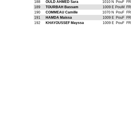
188
OULD AHMED Sara
1010 N
PouF
FR
189
TOURBAH Bassam
1009 E
PouM
FR
190
COMMEAU Camille
1070 N
PouF
FR
191
HAMDA Maissa
1009 E
PouF
FR
192
KHAYOUSSEF Mayssa
1009 E
PouF
FR