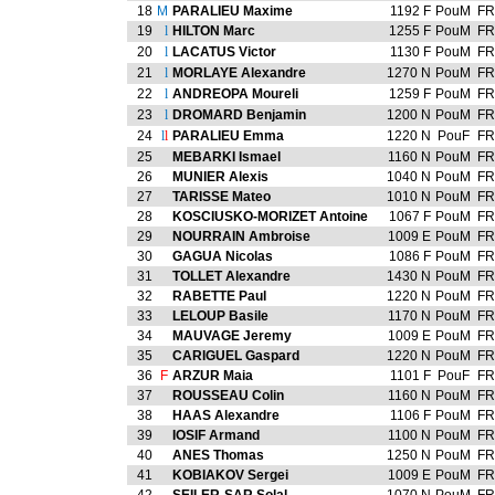
18
M
PARALIEU Maxime
1192 F
PouM
FR
19
l
HILTON Marc
1255 F
PouM
FR
20
l
LACATUS Victor
1130 F
PouM
FR
21
l
MORLAYE Alexandre
1270 N
PouM
FR
22
l
ANDREOPA Moureli
1259 F
PouM
FR
23
l
DROMARD Benjamin
1200 N
PouM
FR
24
l
l
PARALIEU Emma
1220 N
PouF
FR
25
MEBARKI Ismael
1160 N
PouM
FR
26
MUNIER Alexis
1040 N
PouM
FR
27
TARISSE Mateo
1010 N
PouM
FR
28
KOSCIUSKO-MORIZET Antoine
1067 F
PouM
FR
29
NOURRAIN Ambroise
1009 E
PouM
FR
30
GAGUA Nicolas
1086 F
PouM
FR
31
TOLLET Alexandre
1430 N
PouM
FR
32
RABETTE Paul
1220 N
PouM
FR
33
LELOUP Basile
1170 N
PouM
FR
34
MAUVAGE Jeremy
1009 E
PouM
FR
35
CARIGUEL Gaspard
1220 N
PouM
FR
36
F
ARZUR Maia
1101 F
PouF
FR
37
ROUSSEAU Colin
1160 N
PouM
FR
38
HAAS Alexandre
1106 F
PouM
FR
39
IOSIF Armand
1100 N
PouM
FR
40
ANES Thomas
1250 N
PouM
FR
41
KOBIAKOV Sergei
1009 E
PouM
FR