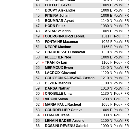
42
SEILER-SAR Solal
1070 N
PouM
FR
43
EDELFELT Axel
1009 E
PouM
FR
44
BOUVY Alexandre
1009 E
PouM
FR
45
PITEIRA Johan
1009 E
PouM
FR
46
BOUMRAR Ayrad
1140 N
PouM
FR
47
HORN Peter
1080 N
PouM
FR
48
ASTAR Valentin
1009 E
PouM
FR
49
l
OUERGHI-KURZI Leonia
1011 F
PouF
FR
50
FONTAINE Maxence
1025 F
PouM
FR
51
NEGRE Maxime
1155 F
PouM
FR
52
CHAROUSSET Donovan
1110 N
PouM
FR
53
PELLETIER Noe
1009 E
PouM
FR
54
F
TRAN Ky Lan
1166 F
PouF
FR
55
MERMOUX Ewen
1340 N
PouM
FR
56
LACROIX Giovanni
1120 N
PouM
FR
57
GOUGEON KAJISAWA Gaston
1210 N
PouM
FR
58
BEZIER Manolis
1100 N
PouM
FR
59
DARSA Nathan
1010 N
PouM
FR
60
l
CROISILLE Uma
1130 N
PouF
FR
61
l
VIDONI Salma
1200 N
PouF
FR
62
l
MARIA PAUL Racheal
1055 F
PouF
FR
63
GOURDELLIER Octave
1009 E
PouM
FR
64
l
LEMAIRE Irene
1030 N
PouF
FR
65
LENAIN BADER Arsene
1100 N
PouM
FR
66
ROSSINI-REVENU Gabriel
1090 N
PouM
FR