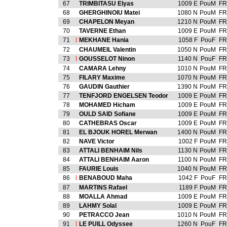
67
TRIMBITASU Elyas
1009 E
PouM
FR
68
GHERGHINOIU Matei
1080 N
PouM
FR
69
CHAPELON Meyan
1210 N
PouM
FR
70
TAVERNE Ethan
1009 E
PouM
FR
71
l
MEKHANE Hania
1058 F
PouF
FR
72
CHAUMEIL Valentin
1050 N
PouM
FR
73
l
GOUSSELOT Ninon
1140 N
PouF
FR
74
CAMARA Lehny
1010 N
PouM
FR
75
FILARY Maxime
1070 N
PouM
FR
76
GAUDIN Gauthier
1390 N
PouM
FR
77
TENFJORD ENGELSEN Teodor
1009 E
PouM
FR
78
MOHAMED Hicham
1009 E
PouM
FR
79
OULD SAID Sofiane
1009 E
PouM
FR
80
CATHEBRAS Oscar
1009 E
PouM
FR
81
EL BJOUK HOREL Merwan
1400 N
PouM
FR
82
NAVE Victor
1002 F
PouM
FR
83
ATTALI BENHAIM Nils
1130 N
PouM
FR
84
ATTALI BENHAIM Aaron
1100 N
PouM
FR
85
FAURIE Louis
1040 N
PouM
FR
86
l
BENABOUD Maha
1042 F
PouF
FR
87
MARTINS Rafael
1189 F
PouM
FR
88
MOALLA Ahmad
1009 E
PouM
FR
89
LAHMY Solal
1009 E
PouM
FR
90
PETRACCO Jean
1010 N
PouM
FR
91
l
LE PUILL Odyssee
1260 N
PouF
FR