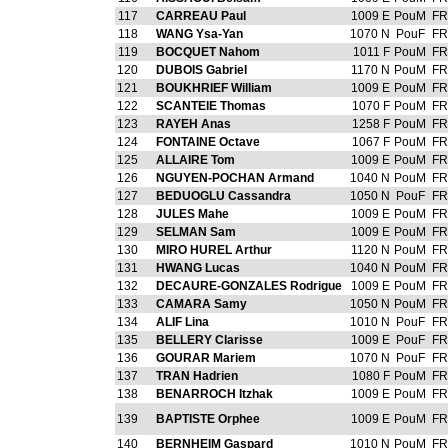
117
CARREAU Paul
1009 E
PouM
FR
118
WANG Ysa-Yan
1070 N
PouF
FR
119
BOCQUET Nahom
1011 F
PouM
FR
120
DUBOIS Gabriel
1170 N
PouM
FR
121
BOUKHRIEF William
1009 E
PouM
FR
122
SCANTEIE Thomas
1070 F
PouM
FR
123
RAYEH Anas
1258 F
PouM
FR
124
FONTAINE Octave
1067 F
PouM
FR
125
ALLAIRE Tom
1009 E
PouM
FR
126
NGUYEN-POCHAN Armand
1040 N
PouM
FR
127
BEDUOGLU Cassandra
1050 N
PouF
FR
128
JULES Mahe
1009 E
PouM
FR
129
SELMAN Sam
1009 E
PouM
FR
130
MIRO HUREL Arthur
1120 N
PouM
FR
131
HWANG Lucas
1040 N
PouM
FR
132
DECAURE-GONZALES Rodrigue
1009 E
PouM
FR
133
CAMARA Samy
1050 N
PouM
FR
134
ALIF Lina
1010 N
PouF
FR
135
BELLERY Clarisse
1009 E
PouF
FR
136
GOURAR Mariem
1070 N
PouF
FR
137
TRAN Hadrien
1080 F
PouM
FR
138
BENARROCH Itzhak
1009 E
PouM
FR
139
BAPTISTE Orphee
1009 E
PouM
FR
140
BERNHEIM Gaspard
1010 N
PouM
FR