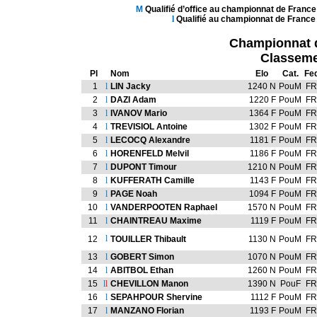
M
Qualifié d’office au championnat de Franc
l
Qualifié au championnat de France
Championnat d
Classeme
Pl
Nom
Elo
Cat.
Fe
1
l
LIN Jacky
1240 N
PouM
FR
2
l
DAZI Adam
1220 F
PouM
FR
3
l
IVANOV Mario
1364 F
PouM
FR
4
l
TREVISIOL Antoine
1302 F
PouM
FR
5
l
LECOCQ Alexandre
1181 F
PouM
FR
6
l
HORENFELD Melvil
1186 F
PouM
FR
7
l
DUPONT Timour
1210 N
PouM
FR
8
l
KUFFERATH Camille
1143 F
PouM
FR
9
l
PAGE Noah
1094 F
PouM
FR
10
l
VANDERPOOTEN Raphael
1570 N
PouM
FR
11
l
CHAINTREAU Maxime
1119 F
PouM
FR
l
12
TOUILLER Thibault
1130 N
PouM
FR
13
l
GOBERT Simon
1070 N
PouM
FR
14
l
ABITBOL Ethan
1260 N
PouM
FR
15
l
l
CHEVILLON Manon
1390 N
PouF
FR
16
l
SEPAHPOUR Shervine
1112 F
PouM
FR
17
l
MANZANO Florian
1193 F
PouM
FR