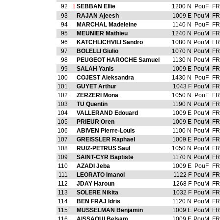
92
l
SEBBAN Ellie
1200 N
PouF
FR
93
RAJAN Ajeesh
1009 E
PouM
FR
94
MARCHAL Madeleine
1140 N
PouF
FR
95
MEUNIER Mathieu
1240 N
PouM
FR
96
KATCHLICHVILI Sandro
1080 N
PouM
FR
97
BOLELLI Giulio
1070 N
PouM
FR
98
PEUGEOT HAROCHE Samuel
1130 N
PouM
FR
99
SALAH Yanis
1009 E
PouM
FR
100
COJEST Aleksandra
1430 N
PouF
FR
101
GUYET Arthur
1043 F
PouM
FR
102
ZERZERI Mona
1050 N
PouF
FR
103
TU Quentin
1190 N
PouM
FR
104
VALLERAND Edouard
1009 E
PouM
FR
105
PRIEUR Oren
1009 E
PouM
FR
106
ABIVEN Pierre-Louis
1100 N
PouM
FR
107
GREISSLER Raphael
1009 E
PouM
FR
108
RUIZ-PETRUS Saul
1050 N
PouM
FR
109
SAINT-CYR Baptiste
1170 N
PouM
FR
110
AZADI Jeba
1009 E
PouF
FR
111
LEORATO Imanol
1122 F
PouM
FR
112
JDAY Haroun
1268 F
PouM
FR
113
SOLERE Nikita
1032 F
PouM
FR
114
BEN FRAJ Idris
1120 N
PouM
FR
115
MUSSELMAN Benjamin
1009 E
PouM
FR
116
AISSAOUI Belsam
1009 E
PouM
FR