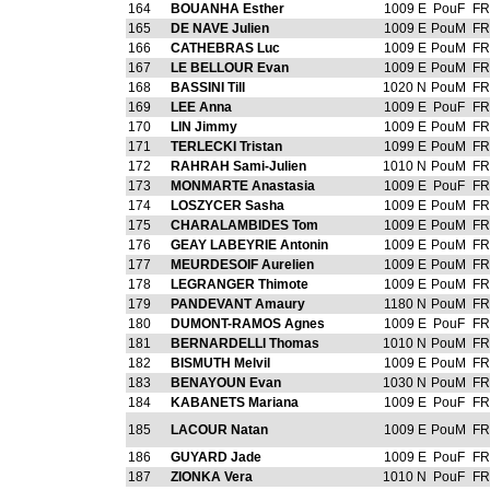
164
BOUANHA Esther
1009 E
PouF
FR
165
DE NAVE Julien
1009 E
PouM
FR
166
CATHEBRAS Luc
1009 E
PouM
FR
167
LE BELLOUR Evan
1009 E
PouM
FR
168
BASSINI Till
1020 N
PouM
FR
169
LEE Anna
1009 E
PouF
FR
170
LIN Jimmy
1009 E
PouM
FR
171
TERLECKI Tristan
1099 E
PouM
FR
172
RAHRAH Sami-Julien
1010 N
PouM
FR
173
MONMARTE Anastasia
1009 E
PouF
FR
174
LOSZYCER Sasha
1009 E
PouM
FR
175
CHARALAMBIDES Tom
1009 E
PouM
FR
176
GEAY LABEYRIE Antonin
1009 E
PouM
FR
177
MEURDESOIF Aurelien
1009 E
PouM
FR
178
LEGRANGER Thimote
1009 E
PouM
FR
179
PANDEVANT Amaury
1180 N
PouM
FR
180
DUMONT-RAMOS Agnes
1009 E
PouF
FR
181
BERNARDELLI Thomas
1010 N
PouM
FR
182
BISMUTH Melvil
1009 E
PouM
FR
183
BENAYOUN Evan
1030 N
PouM
FR
184
KABANETS Mariana
1009 E
PouF
FR
185
LACOUR Natan
1009 E
PouM
FR
186
GUYARD Jade
1009 E
PouF
FR
187
ZIONKA Vera
1010 N
PouF
FR