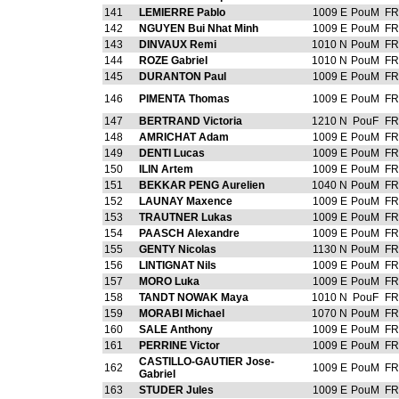
141
LEMIERRE Pablo
1009 E
PouM
FR
142
NGUYEN Bui Nhat Minh
1009 E
PouM
FR
143
DINVAUX Remi
1010 N
PouM
FR
144
ROZE Gabriel
1010 N
PouM
FR
145
DURANTON Paul
1009 E
PouM
FR
146
PIMENTA Thomas
1009 E
PouM
FR
147
BERTRAND Victoria
1210 N
PouF
FR
148
AMRICHAT Adam
1009 E
PouM
FR
149
DENTI Lucas
1009 E
PouM
FR
150
ILIN Artem
1009 E
PouM
FR
151
BEKKAR PENG Aurelien
1040 N
PouM
FR
152
LAUNAY Maxence
1009 E
PouM
FR
153
TRAUTNER Lukas
1009 E
PouM
FR
154
PAASCH Alexandre
1009 E
PouM
FR
155
GENTY Nicolas
1130 N
PouM
FR
156
LINTIGNAT Nils
1009 E
PouM
FR
157
MORO Luka
1009 E
PouM
FR
158
TANDT NOWAK Maya
1010 N
PouF
FR
159
MORABI Michael
1070 N
PouM
FR
160
SALE Anthony
1009 E
PouM
FR
161
PERRINE Victor
1009 E
PouM
FR
CASTILLO-GAUTIER Jose-
162
1009 E
PouM
FR
Gabriel
163
STUDER Jules
1009 E
PouM
FR