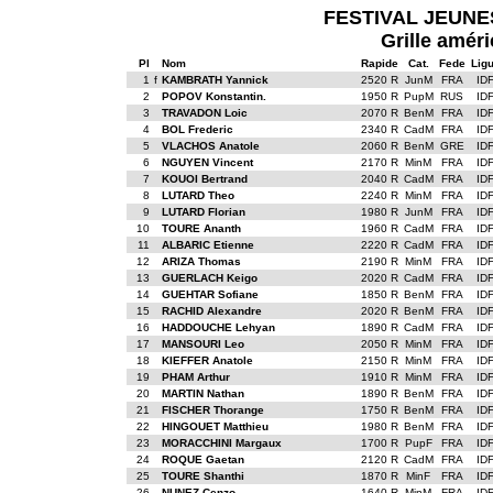
FESTIVAL JEUNES
Grille améri
Pl
Nom
Rapide
Cat.
Fede
Lig
1
f
KAMBRATH Yannick
2520 R
JunM
FRA
ID
2
POPOV Konstantin.
1950 R
PupM
RUS
ID
3
TRAVADON Loic
2070 R
BenM
FRA
ID
4
BOL Frederic
2340 R
CadM
FRA
ID
5
VLACHOS Anatole
2060 R
BenM
GRE
ID
6
NGUYEN Vincent
2170 R
MinM
FRA
ID
7
KOUOI Bertrand
2040 R
CadM
FRA
ID
8
LUTARD Theo
2240 R
MinM
FRA
ID
9
LUTARD Florian
1980 R
JunM
FRA
ID
10
TOURE Ananth
1960 R
CadM
FRA
ID
11
ALBARIC Etienne
2220 R
CadM
FRA
ID
12
ARIZA Thomas
2190 R
MinM
FRA
ID
13
GUERLACH Keigo
2020 R
CadM
FRA
ID
14
GUEHTAR Sofiane
1850 R
BenM
FRA
ID
15
RACHID Alexandre
2020 R
BenM
FRA
ID
16
HADDOUCHE Lehyan
1890 R
CadM
FRA
ID
17
MANSOURI Leo
2050 R
MinM
FRA
ID
18
KIEFFER Anatole
2150 R
MinM
FRA
ID
19
PHAM Arthur
1910 R
MinM
FRA
ID
20
MARTIN Nathan
1890 R
BenM
FRA
ID
21
FISCHER Thorange
1750 R
BenM
FRA
ID
22
HINGOUET Matthieu
1980 R
BenM
FRA
ID
23
MORACCHINI Margaux
1700 R
PupF
FRA
ID
24
ROQUE Gaetan
2120 R
CadM
FRA
ID
25
TOURE Shanthi
1870 R
MinF
FRA
ID
26
NUNEZ Cenzo
1640 R
MinM
FRA
ID