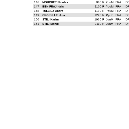
146
MOUCHET Nicolas
960 R
PouM
FRA
ID
147
BEN FRAJ Idris
1100 R
PpoM
FRA
ID
148
TULLIEZ Andre
1190 R
PouM
FRA
ID
149
CROISILLE Uma
1220 R
PpoF
FRA
ID
150
STILI Karim
1960 R
JunM
FRA
ID
151
STILI Mehdi
2110 R
JunM
FRA
ID