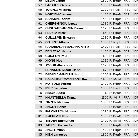
56
DELIN Valere
1350 R
BenM
FRA
ID
57
LACATUS Gabriel
1550 R
PouM
FRA
ID
58
TOKPLO Victoria
1390 R
PupF
FRA
ID
59
NGUYEN Clement
1480 R
PouM
FRA
ID
60
SANSONE Adam
1590 R
PupM
FRA
ID
61
GHERGHINOIU Lucas
1580 R
PouM
FRA
ID
62
CHOUVAEV-KOMIN Daniel
1470 R
PouM
FRA
ID
63
PIAR Baptiste
1450 R
PupM
FRA
ID
64
GUILLEMIN Erwann
1530 R
BenM
FRA
ID
65
COJEST Athena
1360 R
PupF
FRA
ID
66
RANDRIANARIMANANA Alicia
1400 R
PupF
FRA
ID
67
BEN FRAJ Hamza
1430 R
PupM
FRA
ID
68
GUICHON Paul
1400 R
PouM
FRA
ID
69
XIONG Noe
1610 R
PouM
FRA
ID
70
AYOUB Alexandre
1490 R
PupM
FRA
ID
71
BENASSIS Nicola-Henri
1470 R
PupM
FRA
ID
72
PAPADIAMANDIS Elliot
1600 R
PupM
FRA
ID
73
BALASOUPRAMANIANE Dinesh
1460 R
MinM
FRA
ID
74
NOTTOLA Adrien
1450 R
PupM
FRA
ID
75
IDER Jargalan
1630 R
BenF
FRA
ID
76
SIMON Adam
1340 R
BenM
FRA
ID
77
KHUNTSELLA Tamta
1100 R
MinF
FRA
ID
78
ZINZEN Mathieu
1530 R
BenM
FRA
ID
79
ANGOT Remy
1380 R
BenM
FRA
ID
80
FAUCHERON Matheo
1530 R
PupM
FRA
ID
81
GUERLACH Elie
1380 R
BenM
FRA
ID
82
SIBUEA Emmanuel
1400 R
MinM
FRA
ID
83
JARRIL Alexandre
1350 R
PupM
FRA
ID
84
ANCEL Milan
1620 R
PupM
FRA
ID
85
KIEN Lancelot
1360 R
PouM
FRA
ID