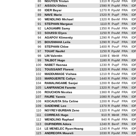
86
NGUYEN Tristan
1310 R
PpoM
FRA
ID
87
AISSOU Ghiles
1590 R
PupM
FRA
ID
88
IDER Bayar
1270 R
PpoM
FRA
ID
89
NAVE Marie
1520 R
PupF
FRA
ID
90
WENDLING Michael
1320 R
BenM
FRA
ID
91
STEPHAN Margaux
1110 R
PupF
FRA
ID
92
LAOUAMRI Samy
1350 R
PouM
FRA
ID
93
SOUISSI Elyes
1150 R
PouM
FRA
ID
94
AGAPOV Klimentiy
1290 R
PupM
FRA
ID
95
BOUSMAHA Leila
1290 R
PouF
FRA
ID
96
STEPHAN Chloe
1400 R
PouF
FRA
ID
97
TOUAT Naofel
1150 R
PpoM
FRA
ID
98
LIN Valentin
1199 E
MinM
FRA
99
TALBOT Hugo
1180 R
PupM
FRA
ID
100
NABET Hasnaa
1230 R
PupF
FRA
ID
101
TOUSSAINT Florent
1320 R
PouM
FRA
ID
102
MADDUMAGE Vishwa
1210 R
PouM
FRA
ID
103
MARGUERITE Collyn
1440 R
PupM
FRA
ID
104
RAMALINGAME Sanjai
1200 R
BenM
FRA
ID
105
LANFRANCHI Fanette
1320 R
PupF
FRA
ID
106
ROUCHON Nicolas
1360 R
PupM
FRA
ID
107
FAURE Yannis
1080 R
PupM
FRA
ID
108
KOCAUSTA Sila Celine
1200 R
PouF
FRA
ID
109
GADENNE Leo
1370 R
PupM
FRA
ID
110
NOYREY-BURBAN Zeno
1320 R
PupM
FRA
ID
111
CORREAS Hugo
910 R
MinM
FRA
ID
112
WENDLING Raphael
940 R
PupM
FRA
ID
113
OUPINDRIN Adora
1240 R
BenF
FRA
ID
114
LE MENELEC Ryan-Hoang
1240 R
PupM
FRA
ID
115
ANDREOPA Moureli
1030 R
PpoM
FRA
ID