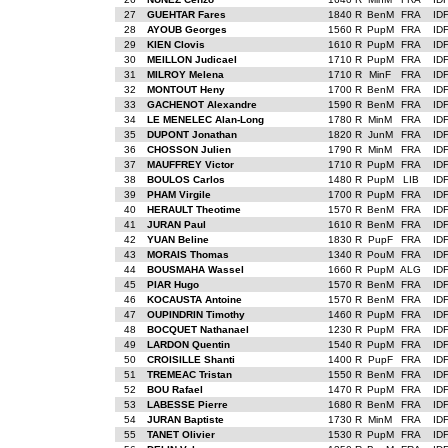
27
GUEHTAR Fares
1840 R
BenM
FRA
ID
28
AYOUB Georges
1560 R
PupM
FRA
ID
29
KIEN Clovis
1610 R
PupM
FRA
ID
30
MEILLON Judicael
1710 R
PupM
FRA
ID
31
MILROY Melena
1710 R
MinF
FRA
ID
32
MONTOUT Heny
1700 R
BenM
FRA
ID
33
GACHENOT Alexandre
1590 R
BenM
FRA
ID
34
LE MENELEC Alan-Long
1780 R
MinM
FRA
ID
35
DUPONT Jonathan
1820 R
JunM
FRA
ID
36
CHOSSON Julien
1790 R
MinM
FRA
ID
37
MAUFFREY Victor
1710 R
PupM
FRA
ID
38
BOULOS Carlos
1480 R
PupM
LIB
ID
39
PHAM Virgile
1700 R
PupM
FRA
ID
40
HERAULT Theotime
1570 R
BenM
FRA
ID
41
JURAN Paul
1610 R
BenM
FRA
ID
42
YUAN Beline
1830 R
PupF
FRA
ID
43
MORAIS Thomas
1340 R
PouM
FRA
ID
44
BOUSMAHA Wassel
1660 R
PupM
ALG
ID
45
PIAR Hugo
1570 R
BenM
FRA
ID
46
KOCAUSTA Antoine
1570 R
BenM
FRA
ID
47
OUPINDRIN Timothy
1460 R
PupM
FRA
ID
48
BOCQUET Nathanael
1230 R
PupM
FRA
ID
49
LARDON Quentin
1540 R
PupM
FRA
ID
50
CROISILLE Shanti
1400 R
PupF
FRA
ID
51
TREMEAC Tristan
1550 R
BenM
FRA
ID
52
BOU Rafael
1470 R
PupM
FRA
ID
53
LABESSE Pierre
1680 R
BenM
FRA
ID
54
JURAN Baptiste
1730 R
MinM
FRA
ID
55
TANET Olivier
1530 R
PupM
FRA
ID