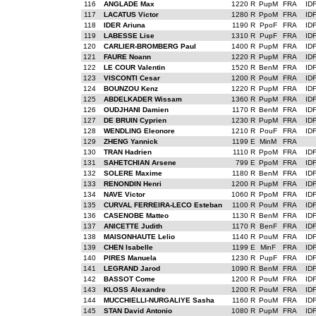
116
ANGLADE Max
1220 R
PupM
FRA
ID
117
LACATUS Victor
1280 R
PpoM
FRA
ID
118
IDER Ariuna
1190 R
PpoF
FRA
ID
119
LABESSE Lise
1310 R
PupF
FRA
ID
120
CARLIER-BROMBERG Paul
1400 R
PupM
FRA
ID
121
FAURE Noann
1220 R
PupM
FRA
ID
122
LE COUR Valentin
1520 R
BenM
FRA
ID
123
VISCONTI Cesar
1200 R
PouM
FRA
ID
124
BOUNZOU Kenz
1220 R
PupM
FRA
ID
125
ABDELKADER Wissam
1360 R
PupM
FRA
ID
126
OUDJHANI Damien
1170 R
BenM
FRA
ID
127
DE BRUIN Cyprien
1230 R
PupM
FRA
ID
128
WENDLING Eleonore
1210 R
PouF
FRA
ID
129
ZHENG Yannick
1199 E
MinM
FRA
130
TRAN Hadrien
1110 R
PpoM
FRA
ID
131
SAHETCHIAN Arsene
799 E
PpoM
FRA
ID
132
SOLERE Maxime
1180 R
BenM
FRA
ID
133
RENONDIN Henri
1200 R
PupM
FRA
ID
134
NAVE Victor
1060 R
PpoM
FRA
ID
135
CURVAL FERREIRA-LECO Esteban
1100 R
PouM
FRA
ID
136
CASENOBE Matteo
1130 R
BenM
FRA
ID
137
ANICETTE Judith
1170 R
BenF
FRA
ID
138
MAISONHAUTE Lelio
1140 R
PouM
FRA
ID
139
CHEN Isabelle
1199 E
MinF
FRA
ID
140
PIRES Manuela
1230 R
PupF
FRA
ID
141
LEGRAND Jarod
1090 R
BenM
FRA
ID
142
BASSOT Come
1200 R
PouM
FRA
ID
143
KLOSS Alexandre
1200 R
PouM
FRA
ID
144
MUCCHIELLI-NURGALIYE Sasha
1160 R
PouM
FRA
ID
145
STAN David Antonio
1080 R
PupM
FRA
ID